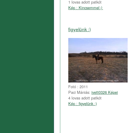
1 lovas adott patkót
Kép : Kincsemmel (:
figyelünk :)
Fotó : 2011
Paci Mániás:
ivett0326 Képei
4 lovas adott patkót
Kép : figyelünk :)