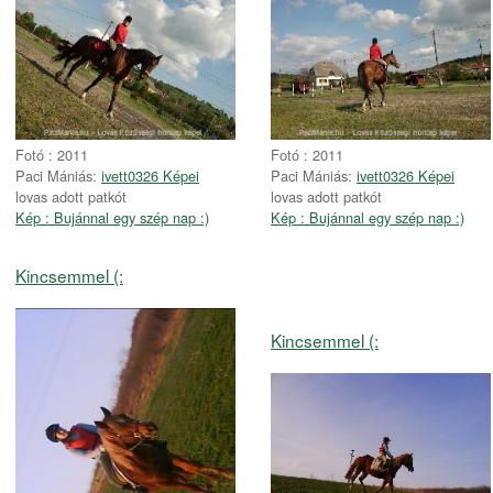
Fotó : 2011
Fotó : 2011
Paci Mániás:
ivett0326 Képei
Paci Mániás:
ivett0326 Képei
lovas adott patkót
lovas adott patkót
Kép : Bujánnal egy szép nap :)
Kép : Bujánnal egy szép nap :)
Kincsemmel (:
Kincsemmel (: