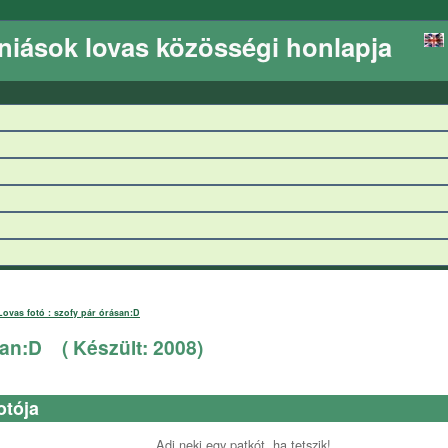
niások lovas közösségi honlapja
Lovas fotó : szofy pár órásan:D
san:D
( Készült:
2008
)
otója
Adj neki egy patkót, ha tetszik!