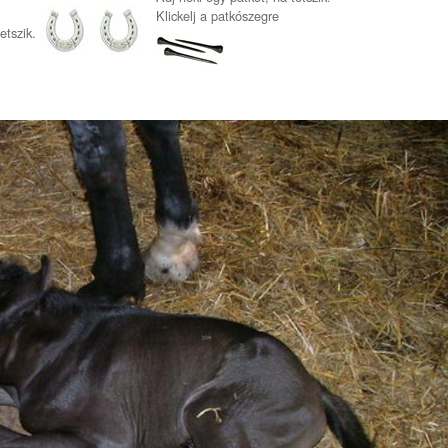
Klickelj a patkószegre
etszik.