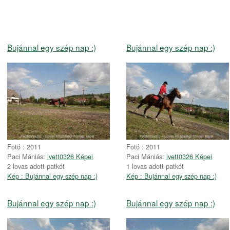
Bujánnal egy szép nap :)
Bujánnal egy szép nap :)
Fotó : 2011
Fotó : 2011
Paci Mániás:
ivett0326 Képei
Paci Mániás:
ivett0326 Képei
2 lovas adott patkót
1 lovas adott patkót
Kép : Bujánnal egy szép nap :)
Kép : Bujánnal egy szép nap :)
Bujánnal egy szép nap :)
Bujánnal egy szép nap :)