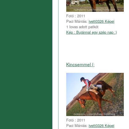
Fotó : 2011
Paci Mániás:
ivett0326 Képei
1 lovas adott patkót
Kép : Bujánnal egy szép nap :)
Kincsemmel (:
Fotó : 2011
Paci Mániás:
ivett0326 Képei