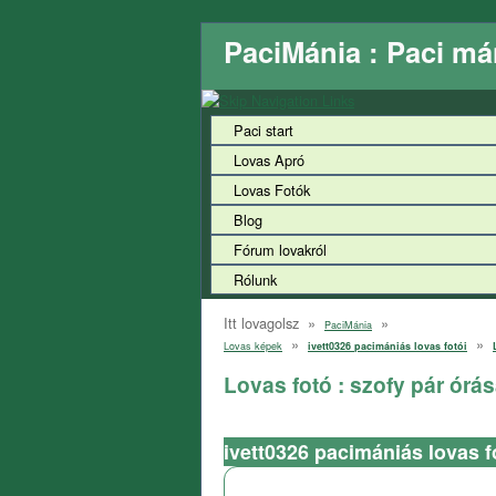
PaciMánia : Paci má
Paci start
Lovas Apró
Lovas Fotók
Blog
Fórum lovakról
Rólunk
Itt lovagolsz »
»
PaciMánia
»
»
Lovas képek
ivett0326 pacimániás lovas fotói
Lovas fotó : szofy pár órá
ivett0326 pacimániás lovas f