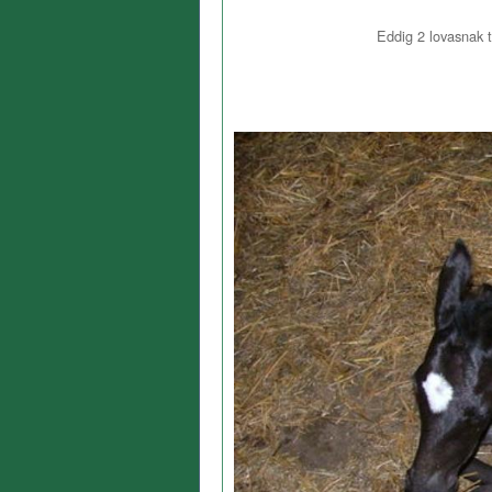
Eddig
2
lovasnak t