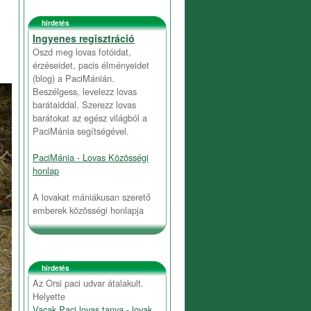
hirdetés
Ingyenes regisztráció
Oszd meg lovas fotóidat,
érzéseidet, pacis élményeidet
(blog) a PaciMánián.
Beszélgess, levelezz lovas
barátaiddal. Szerezz lovas
barátokat az egész világból a
PaciMánia segítségével.
PaciMánia - Lovas Közösségi
honlap
A lovakat mániákusan szerető
emberek közösségi honlapja
hirdetés
Az Orsi paci udvar átalakult.
Helyette
Vacak Paci lovas tanya - lovak,