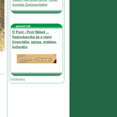
lovaglás Sajószentpéter
ajánlott link
O Pont - Pont Neked ...
Kazincbarcika és a régió
hírportálja, színes, érdekes,
kulturális
hirdetés