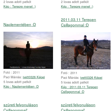
2 lovas adott patkót
2 lovas adott patkót
Kép : Terepre menet :)
Kép : Terepre menet :)
2011.03.11 Terepen
Naplementében :D
Csillagommal :D
Fotó : 2011
Fotó : 2011
Paci Mániás:
ivett0326 Képei
Paci Mániás:
ivett0326 Képei
5 lovas adott patkót
5 lovas adott patkót
Kép : Naplementében :D
Kép : 2011.03.11 Terepen
Csillagommal :D
szüreti felvonuláson
szüreti felvonuláson
Csillagommal¦
Csillagommal¦