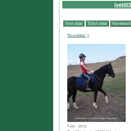
ivett0
Szuráttal :)
Fotó : 2012