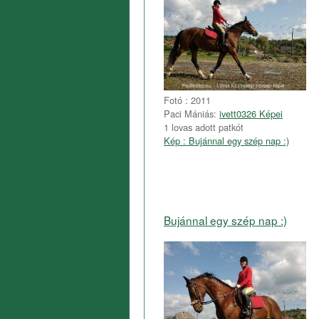
Fotó : 2011
Paci Mániás:
ivett0326 Képei
1 lovas adott patkót
Kép : Bujánnal egy szép nap :)
Bujánnal egy szép nap :)