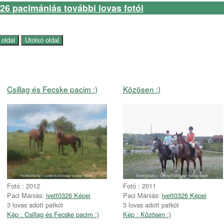
326 pacimániás további lovas fotói
Csillag és Fecske pacim :)
Közösen :)
Fotó : 2012
Fotó : 2011
Paci Mániás:
ivett0326 Képei
Paci Mániás:
ivett0326 Képei
3 lovas adott patkót
3 lovas adott patkót
Kép : Csillag és Fecske pacim :)
Kép : Közösen :)