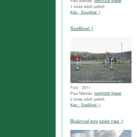
Paci Mániás:
ivett0326 Képei
1 lovas adott patkót
Kép : Szuráttal :)
Szellővel :)
Fotó : 2011
Paci Mániás:
ivett0326 Képei
2 lovas adott patkót
Kép : Szellővel :)
Bujánnal egy szép nap :)