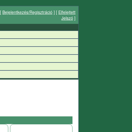
[
Bejelentkezés/Regisztráció
] [
Elfelejtett
Jelszó
]