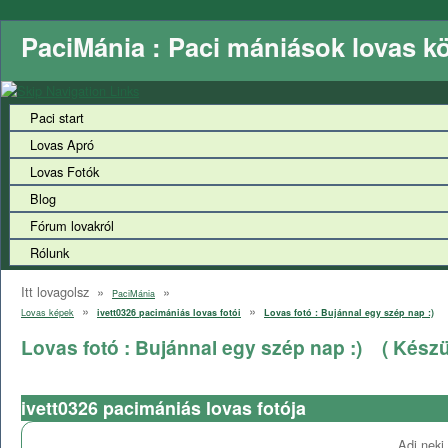
PaciMánia : Paci mániások lovas k
Paci start
Lovas Apró
Lovas Fotók
Blog
Fórum lovakról
Rólunk
Itt lovagolsz »
»
PaciMánia
»
»
Lovas képek
ivett0326 pacimániás lovas fotói
Lovas fotó : Bujánnal egy szép nap :)
Lovas fotó : Bujánnal egy szép nap :)
( Készü
ivett0326 pacimániás lovas fotója
Adj neki 