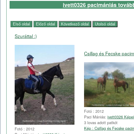
ivett0326 pacimániás tovább
Szuráttal :)
Csillag és Fecske pacim
Fotó : 2012
Paci Mániás:
ivett0326 Képei
3 lovas adott patkót
Kép : Csillag és Fecske pacim
Fotó : 2012