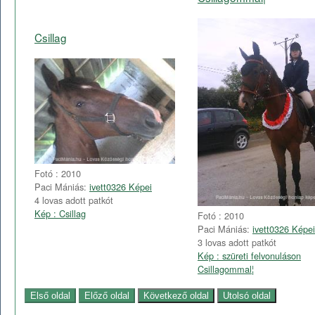
Csillag
Fotó : 2010
Paci Mániás:
ivett0326 Képei
4 lovas adott patkót
Kép : Csillag
Fotó : 2010
Paci Mániás:
ivett0326 Képei
3 lovas adott patkót
Kép : szüreti felvonuláson
Csillagommal¦