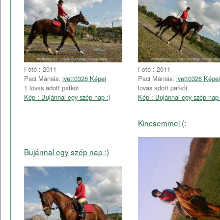
Fotó : 2011
Fotó : 2011
Paci Mániás:
ivett0326 Képei
Paci Mániás:
ivett0326 Képei
1 lovas adott patkót
lovas adott patkót
Kép : Bujánnal egy szép nap :)
Kép : Bujánnal egy szép nap 
Kincsemmel (:
Bujánnal egy szép nap :)