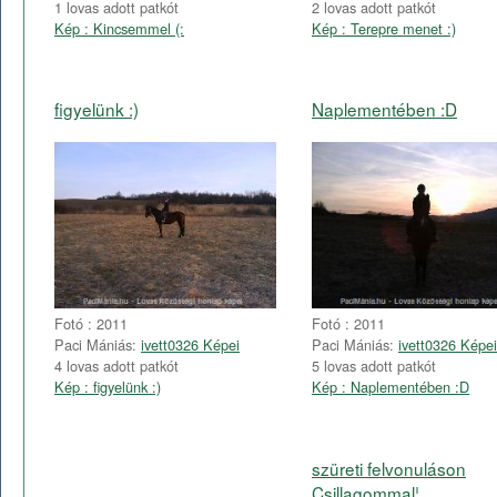
1 lovas adott patkót
2 lovas adott patkót
Kép : Kincsemmel (:
Kép : Terepre menet :)
figyelünk :)
Naplementében :D
Fotó : 2011
Fotó : 2011
Paci Mániás:
ivett0326 Képei
Paci Mániás:
ivett0326 Képei
4 lovas adott patkót
5 lovas adott patkót
Kép : figyelünk :)
Kép : Naplementében :D
szüreti felvonuláson
Csillagommal¦