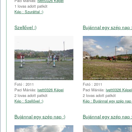
Paci Mániás:
ivett0326 Képei
1 lovas adott patkót
Kép : Szuráttal :)
Szellővel :)
Bujánnal egy szép nap :
Fotó : 2011
Fotó : 2011
Paci Mániás:
ivett0326 Képei
Paci Mániás:
ivett0326 Képei
2 lovas adott patkót
2 lovas adott patkót
Kép : Szellővel :)
Kép : Bujánnal egy szép nap 
Bujánnal egy szép nap :)
Bujánnal egy szép nap :