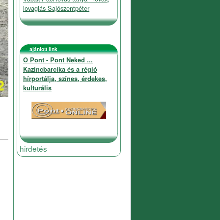
lovaglás Sajószentpéter
ajánlott link
O Pont - Pont Neked ...
Kazincbarcika és a régió
hírportálja, színes, érdekes,
kulturális
hirdetés