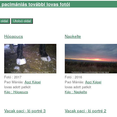
 pacimániás további lovas fotói
Hópapucs
Napkelte
Fotó : 2017
Fotó : 2016
Paci Mániás:
Apci Képei
Paci Mániás:
Apci Képei
lovas adott patkót
lovas adott patkót
Kép : Hópapucs
Kép : Napkelte
Vacak paci - ló portré 3
Vacak paci - ló portré 2