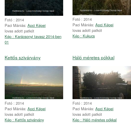
Fotó : 2014
Fotó : 2014
Paci Mániás:
Apci Képei
Paci Mániás:
Apci Képei
lovas adott patkót
lovas adott patkót
Kép : Kukucs
Kép : Karácsonyi tavasz 2014-ben
01
Kettős szivárvány
Háló méretes pókkal
Fotó : 2014
Fotó : 2014
Paci Mániás:
Apci Képei
Paci Mániás:
Apci Képei
lovas adott patkót
lovas adott patkót
Kép : Kettős szivárvány
Kép : Háló méretes pókkal