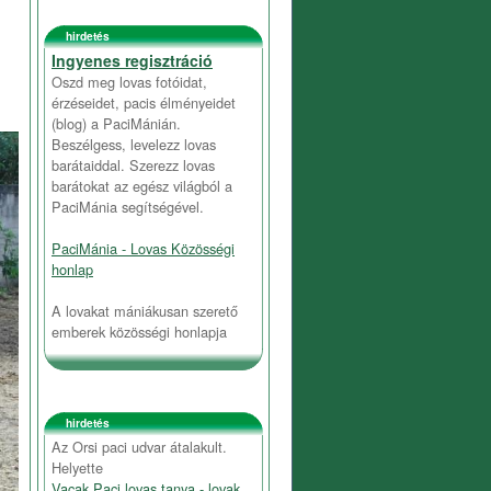
hirdetés
Ingyenes regisztráció
Oszd meg lovas fotóidat,
érzéseidet, pacis élményeidet
(blog) a PaciMánián.
Beszélgess, levelezz lovas
barátaiddal. Szerezz lovas
barátokat az egész világból a
PaciMánia segítségével.
PaciMánia - Lovas Közösségi
honlap
A lovakat mániákusan szerető
emberek közösségi honlapja
hirdetés
Az Orsi paci udvar átalakult.
Helyette
Vacak Paci lovas tanya - lovak,