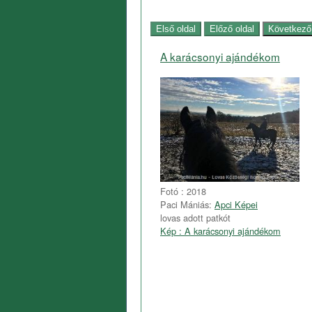
A karácsonyi ajándékom
Fotó : 2018
Paci Mániás:
Apci Képei
lovas adott patkót
Kép : A karácsonyi ajándékom