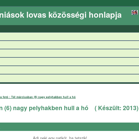
niások lovas közösségi honlapja
s fotó : Tél márciusban (6) nagy pelyhakben hull a hó
n (6) nagy pelyhakben hull a hó
( Készült:
2013
)
a
Adj neki egy patkót, ha tetszik!