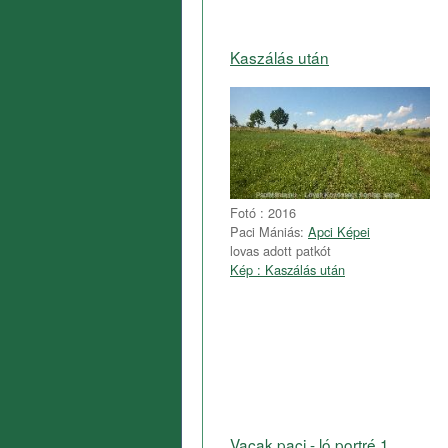
Kaszálás után
Fotó : 2016
Paci Mániás:
Apci Képei
lovas adott patkót
Kép : Kaszálás után
Vacak paci - ló portré 1