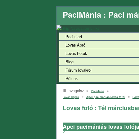
PaciMánia : Paci má
Paci start
Lovas Apró
Lovas Fotók
Blog
Fórum lovakról
Rólunk
Itt lovagolsz »
»
PaciMánia
»
»
Lovas képek
Apci pacimániás lovas fotói
Lova
Lovas fotó : Tél márciusba
Apci pacimániás lovas fotój