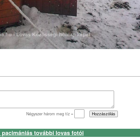
Négyszer három meg tíz =
 pacimániás további lovas fotói