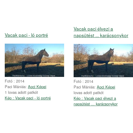
Vacak paci élvezi a
Vacak paci - ló portré
napsütést ... karácsonykor
Fotó : 2014
Fotó : 2014
Paci Mániás:
Apci Képei
Paci Mániás:
Apci Képei
1 lovas adott patkót
lovas adott patkót
Kép : Vacak paci - ló portré
Kép : Vacak paci élvezi a
napsütést ... karácsonykor