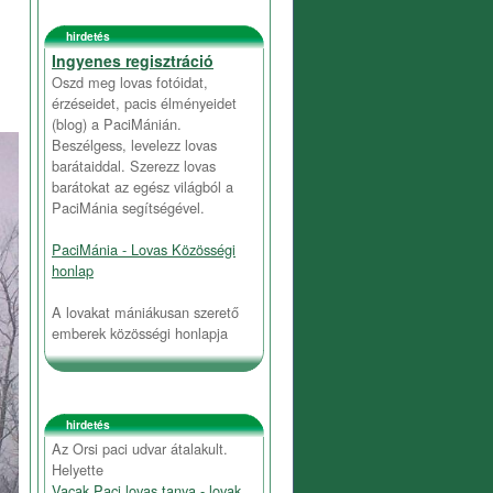
hirdetés
Ingyenes regisztráció
Oszd meg lovas fotóidat,
érzéseidet, pacis élményeidet
(blog) a PaciMánián.
Beszélgess, levelezz lovas
barátaiddal. Szerezz lovas
barátokat az egész világból a
PaciMánia segítségével.
PaciMánia - Lovas Közösségi
honlap
A lovakat mániákusan szerető
emberek közösségi honlapja
hirdetés
Az Orsi paci udvar átalakult.
Helyette
Vacak Paci lovas tanya - lovak,