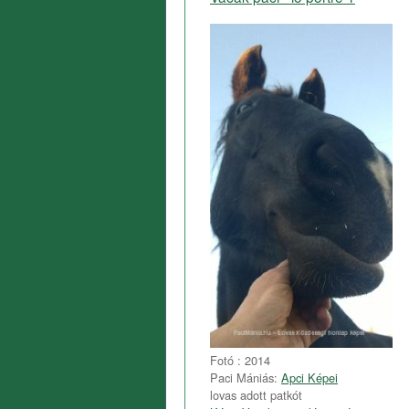
Fotó : 2014
Paci Mániás:
Apci Képei
lovas adott patkót