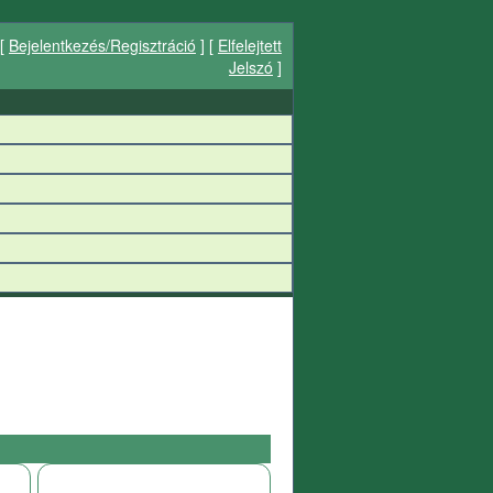
[
Bejelentkezés/Regisztráció
] [
Elfelejtett
Jelszó
]