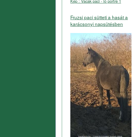
Kép : Vacak paci - ló portré 1
Fruzsi paci sütteti a hasát a
karácsonyi napsütésben