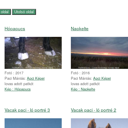
Hópapucs
Napkelte
Fotó : 2017
Fotó : 2016
Paci Mániás:
Apci Képei
Paci Mániás:
Apci Képei
lovas adott patkót
lovas adott patkót
Kép : Hópapucs
Kép : Napkelte
Vacak paci - ló portré 3
Vacak paci - ló portré 2