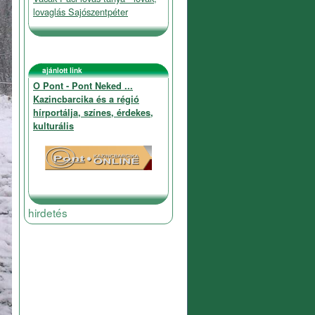
lovaglás Sajószentpéter
ajánlott link
O Pont - Pont Neked ...
Kazincbarcika és a régió
hírportálja, színes, érdekes,
kulturális
hirdetés