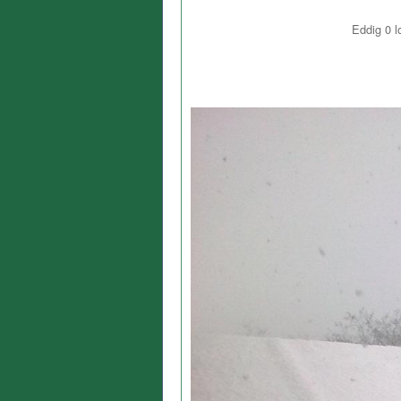
Eddig
0
l