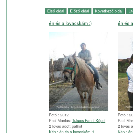
én és a lovacskám :)
én és a
Fotó : 2012
Fotó : 2
Paci Mániás:
Tukacs Fanni Képei
Paci Má
2 lovas adott patkót
2 lovas a
Kép : én és a lovacskám :)
Kép : én