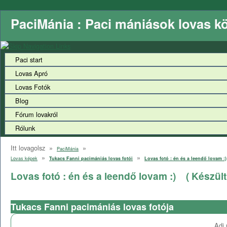
PaciMánia : Paci mániások lovas k
Paci start
Lovas Apró
Lovas Fotók
Blog
Fórum lovakról
Rólunk
Itt lovagolsz »
»
PaciMánia
»
»
Lovas képek
Tukacs Fanni pacimániás lovas fotói
Lovas fotó : én és a leendő lovam :)
Lovas fotó : én és a leendő lovam :)
( Készült
Tukacs Fanni pacimániás lovas fotója
Adj 