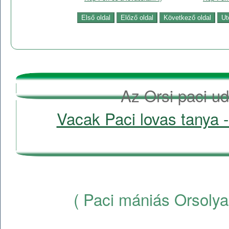
Az Orsi paci ud
Vacak Paci lovas tanya -
( Paci mániás Orsolya