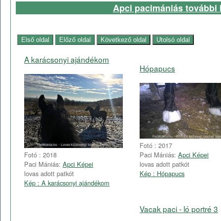
Apci pacimániás további l
A karácsonyi ajándékom
Hópapucs
Fotó : 2017
Paci Mániás:
Apci Képei
Fotó : 2018
lovas adott patkót
Paci Mániás:
Apci Képei
Kép : Hópapucs
lovas adott patkót
Kép : A karácsonyi ajándékom
Vacak paci - ló portré 3