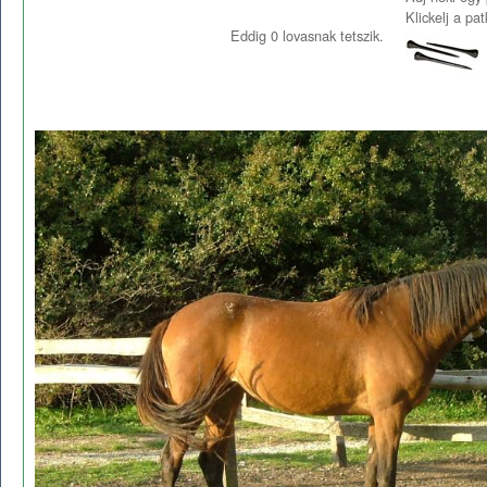
Klickelj a pa
Eddig
0
lovasnak tetszik.