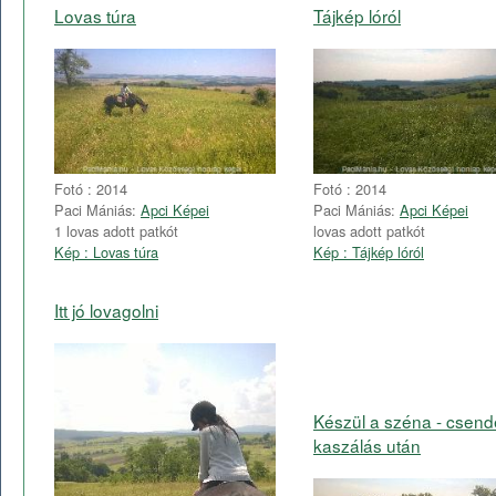
Lovas túra
Tájkép lóról
Fotó : 2014
Fotó : 2014
Paci Mániás:
Apci Képei
Paci Mániás:
Apci Képei
1 lovas adott patkót
lovas adott patkót
Kép : Lovas túra
Kép : Tájkép lóról
Itt jó lovagolni
Készül a széna - csend
kaszálás után