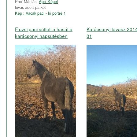
Paci Mániás:
Apci Képei
lovas adott patkót
Kép : Vacak paci - ló portré 1
Fruzsi paci sütteti a hasát a
Karácsonyi tavasz 201
karácsonyi napsütésben
01