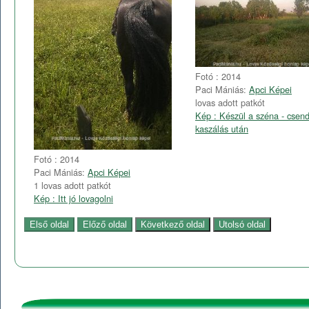
Fotó : 2014
Paci Mániás:
Apci Képei
lovas adott patkót
Kép : Készül a széna - csend
kaszálás után
Fotó : 2014
Paci Mániás:
Apci Képei
1 lovas adott patkót
Kép : Itt jó lovagolni