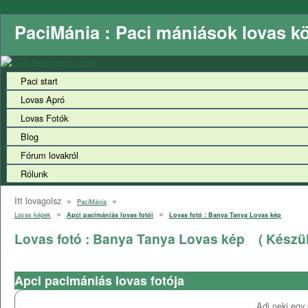
PaciMánia : Paci mániások lovas k
Paci start
Lovas Apró
Lovas Fotók
Blog
Fórum lovakról
Rólunk
Itt lovagolsz »
»
PaciMánia
»
»
Lovas képek
Apci pacimániás lovas fotói
Lovas fotó : Banya Tanya Lovas kép
Lovas fotó : Banya Tanya Lovas kép
( Készül
Apci pacimániás lovas fotója
Adj neki egy 