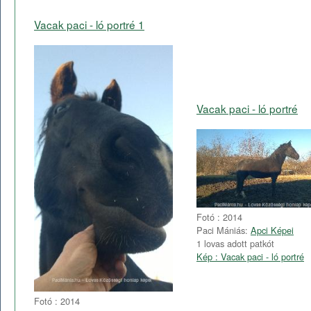
Vacak paci - ló portré 1
Vacak paci - ló portré
Fotó : 2014
Paci Mániás:
Apci Képei
1 lovas adott patkót
Kép : Vacak paci - ló portré
Fotó : 2014