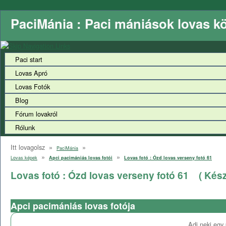
PaciMánia : Paci mániások lovas k
Paci start
Lovas Apró
Lovas Fotók
Blog
Fórum lovakról
Rólunk
Itt lovagolsz »
»
PaciMánia
»
»
Lovas képek
Apci pacimániás lovas fotói
Lovas fotó : Ózd lovas verseny fotó 61
Lovas fotó : Ózd lovas verseny fotó 61
( Kész
Apci pacimániás lovas fotója
Adj neki egy 