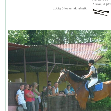
Klickelj a pa
Eddig
0
lovasnak tetszik.