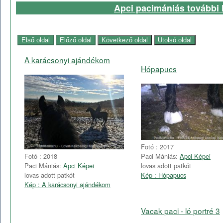
Apci pacimániás további l
A karácsonyi ajándékom
Hópapucs
Fotó : 2017
Paci Mániás:
Apci Képei
Fotó : 2018
lovas adott patkót
Paci Mániás:
Apci Képei
Kép : Hópapucs
lovas adott patkót
Kép : A karácsonyi ajándékom
Vacak paci - ló portré 3