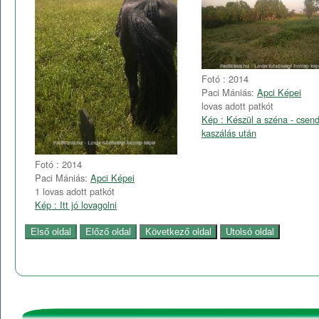
Fotó : 2014
Paci Mániás:
Apci Képei
lovas adott patkót
Kép : Készül a széna - csend
kaszálás után
Fotó : 2014
Paci Mániás:
Apci Képei
1 lovas adott patkót
Kép : Itt jó lovagolni