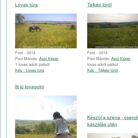
Lovas túra
Tájkép lóról
Fotó : 2014
Fotó : 2014
Paci Mániás:
Apci Képei
Paci Mániás:
Apci Képei
1 lovas adott patkót
lovas adott patkót
Kép : Lovas túra
Kép : Tájkép lóról
Itt jó lovagolni
Készül a széna - csend
kaszálás után