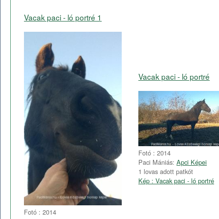
Vacak paci - ló portré 1
Vacak paci - ló portré
Fotó : 2014
Paci Mániás:
Apci Képei
1 lovas adott patkót
Kép : Vacak paci - ló portré
Fotó : 2014