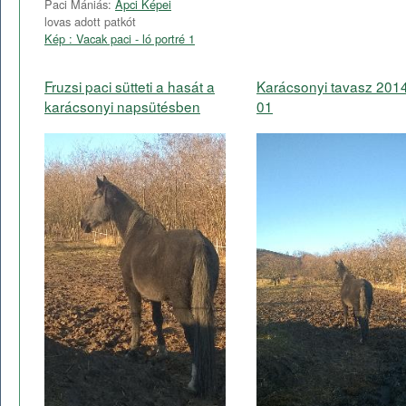
Paci Mániás:
Apci Képei
lovas adott patkót
Kép : Vacak paci - ló portré 1
Fruzsi paci sütteti a hasát a
Karácsonyi tavasz 201
karácsonyi napsütésben
01