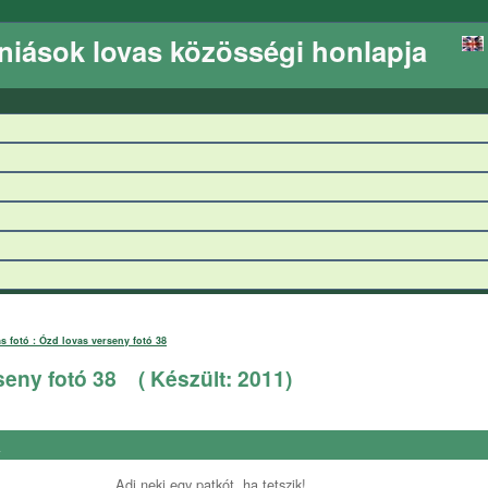
niások lovas közösségi honlapja
s fotó : Ózd lovas verseny fotó 38
seny fotó 38
( Készült:
2011
)
a
Adj neki egy patkót, ha tetszik!