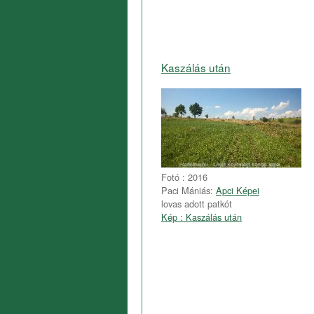
Kaszálás után
Fotó : 2016
Paci Mániás:
Apci Képei
lovas adott patkót
Kép : Kaszálás után