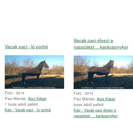
Vacak paci élvezi a
Vacak paci - ló portré
napsütést ... karácsonykor
Fotó : 2014
Fotó : 2014
Paci Mániás:
Apci Képei
Paci Mániás:
Apci Képei
1 lovas adott patkót
lovas adott patkót
Kép : Vacak paci - ló portré
Kép : Vacak paci élvezi a
napsütést ... karácsonykor