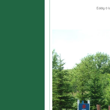
Eddig
0
l