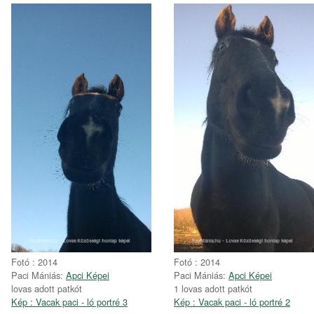
Fotó : 2014
Fotó : 2014
Paci Mániás:
Apci Képei
Paci Mániás:
Apci Képei
lovas adott patkót
1 lovas adott patkót
Kép : Vacak paci - ló portré 3
Kép : Vacak paci - ló portré 2