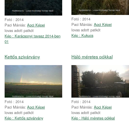
Fotó : 2014
Fotó : 2014
Paci Mániás:
Apci Képei
Paci Mániás:
Apci Képei
lovas adott patkót
lovas adott patkót
Kép : Kukucs
Kép : Karácsonyi tavasz 2014-ben
01
Kettős szivárvány
Háló méretes pókkal
Fotó : 2014
Fotó : 2014
Paci Mániás:
Apci Képei
Paci Mániás:
Apci Képei
lovas adott patkót
lovas adott patkót
Kép : Kettős szivárvány
Kép : Háló méretes pókkal