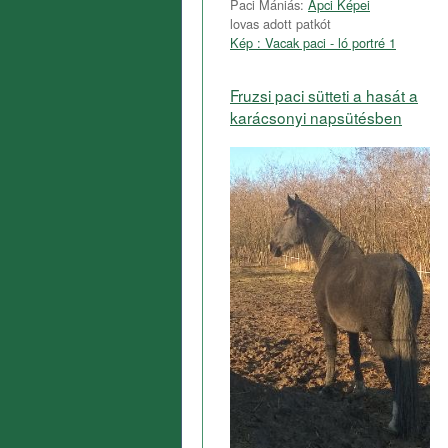
Paci Mániás:
Apci Képei
lovas adott patkót
Kép : Vacak paci - ló portré 1
Fruzsi paci sütteti a hasát a
karácsonyi napsütésben