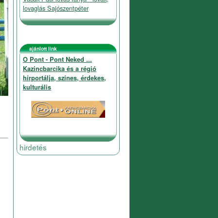
lovaglás Sajószentpéter
ajánlott link
O Pont - Pont Neked ...
Kazincbarcika és a régió
hírportálja, színes, érdekes,
kulturális
hirdetés