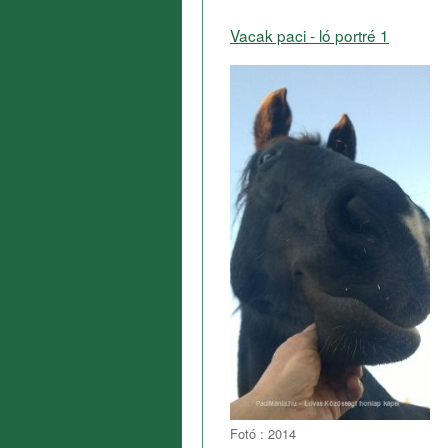
Vacak paci - ló portré 1
Fotó : 2014