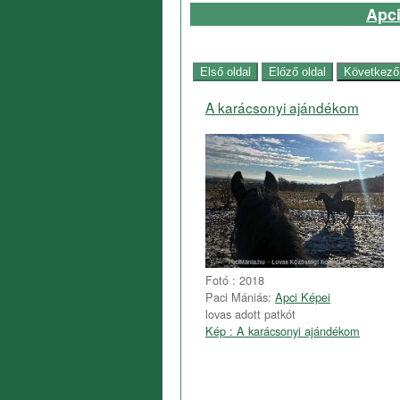
Apci
A karácsonyi ajándékom
Fotó : 2018
Paci Mániás:
Apci Képei
lovas adott patkót
Kép : A karácsonyi ajándékom