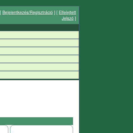
[
Bejelentkezés/Regisztráció
] [
Elfelejtett
Jelszó
]