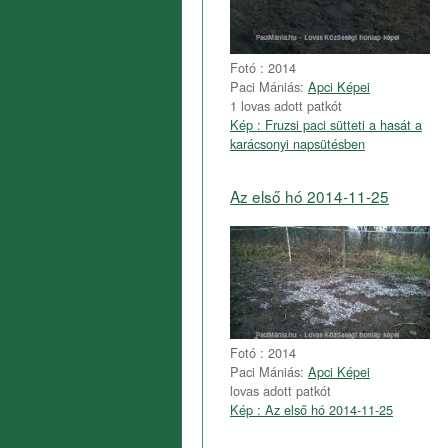
Fotó : 2014
Paci Mániás:
Apci Képei
1 lovas adott patkót
Kép : Fruzsi paci sütteti a hasát a
karácsonyi napsütésben
Az első hó 2014-11-25
Fotó : 2014
Paci Mániás:
Apci Képei
lovas adott patkót
Kép : Az első hó 2014-11-25