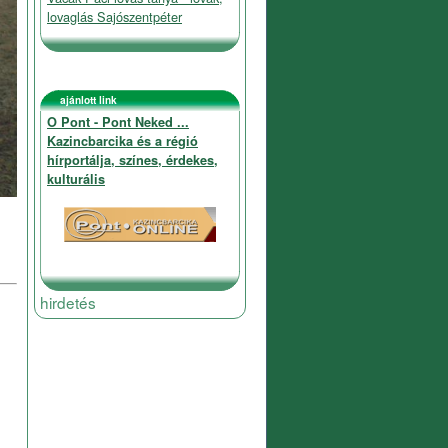
lovaglás Sajószentpéter
ajánlott link
O Pont - Pont Neked ...
Kazincbarcika és a régió
hírportálja, színes, érdekes,
kulturális
hirdetés