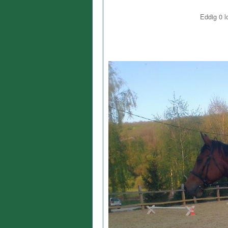
Eddig
0
l