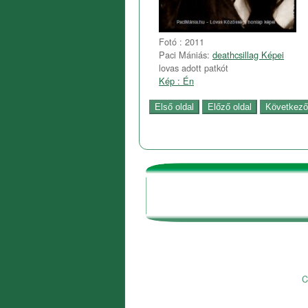
Fotó : 2011
Paci Mániás:
deathcsillag Képei
lovas adott patkót
Kép : Én
C