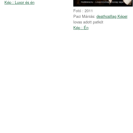
Kép : Luxor és én
Fotó : 2011
Paci Mániás:
deathcsillag Képei
lovas adott patkót
Kép : Én