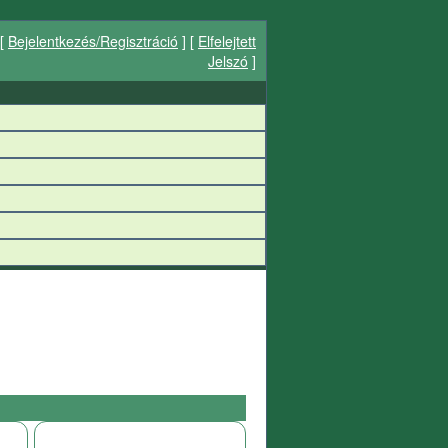
[
Bejelentkezés/Regisztráció
] [
Elfelejtett
Jelszó
]