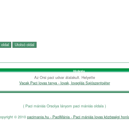
Hirdetés
Az Orsi paci udvar átalakult. Helyette
Vacak Paci lovas tanya - lovak, lovaglás Sajószentpéter
( Paci mániás Orsolya lányom paci mániás oldala )
opyright © 2010
pacimania.hu - PaciMánia - Paci mániás lovas közösségi honl