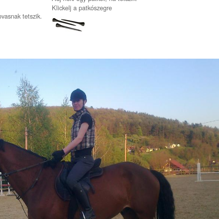
Klickelj a patkószegre
ovasnak tetszik.