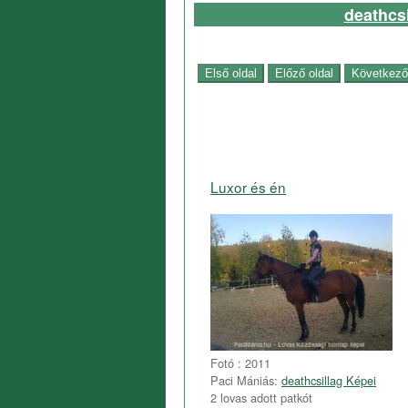
deathcsi
Luxor és én
Fotó : 2011
Paci Mániás:
deathcsillag Képei
2 lovas adott patkót