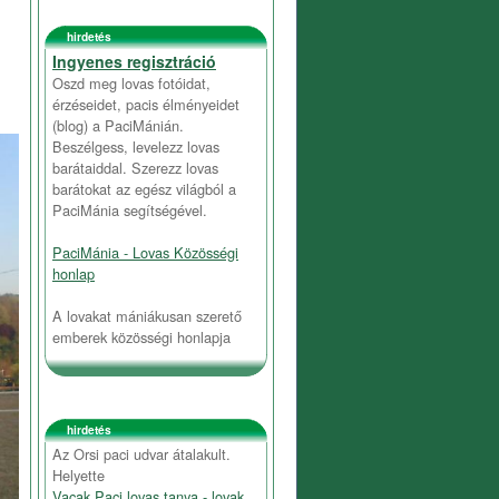
hirdetés
Ingyenes regisztráció
Oszd meg lovas fotóidat,
érzéseidet, pacis élményeidet
(blog) a PaciMánián.
Beszélgess, levelezz lovas
barátaiddal. Szerezz lovas
barátokat az egész világból a
PaciMánia segítségével.
PaciMánia - Lovas Közösségi
honlap
A lovakat mániákusan szerető
emberek közösségi honlapja
hirdetés
Az Orsi paci udvar átalakult.
Helyette
Vacak Paci lovas tanya - lovak,