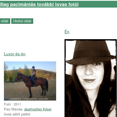
llag pacimániás további lovas fotói
Én
Luxor és én
Fotó : 2011
Paci Mániás:
deathcsillag Képei
lovas adott patkót