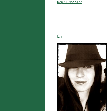
Kép : Luxor és én
Én