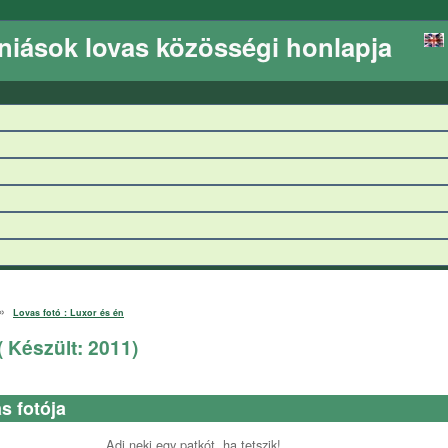
niások lovas közösségi honlapja
»
Lovas fotó : Luxor és én
Készült:
2011
)
s fotója
Adj neki egy patkót, ha tetszik!