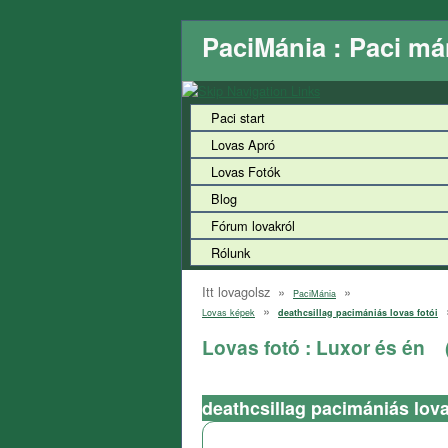
PaciMánia : Paci má
Paci start
Lovas Apró
Lovas Fotók
Blog
Fórum lovakról
Rólunk
Itt lovagolsz »
»
PaciMánia
»
Lovas képek
deathcsillag pacimániás lovas fotói
Lovas fotó : Luxor és én
( 
deathcsillag pacimániás lova