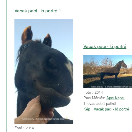
Vacak paci - ló portré 1
Vacak paci - ló portré
Fotó : 2014
Paci Mániás:
Apci Képei
1 lovas adott patkót
Kép : Vacak paci - ló portré
Fotó : 2014