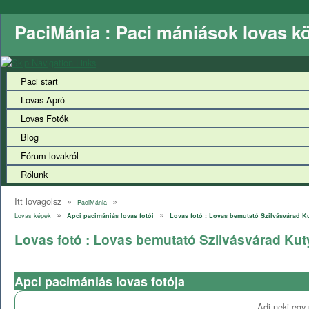
PaciMánia : Paci mániások lovas k
Paci start
Lovas Apró
Lovas Fotók
Blog
Fórum lovakról
Rólunk
Itt lovagolsz »
»
PaciMánia
»
»
Lovas képek
Apci pacimániás lovas fotói
Lovas fotó : Lovas bemutató Szilvásvárad Kut
Lovas fotó : Lovas bemutató Szilvásvárad Kuty
Apci pacimániás lovas fotója
Adj neki egy 