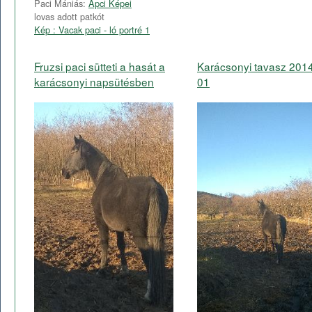
Paci Mániás:
Apci Képei
lovas adott patkót
Kép : Vacak paci - ló portré 1
Fruzsi paci sütteti a hasát a
Karácsonyi tavasz 201
karácsonyi napsütésben
01