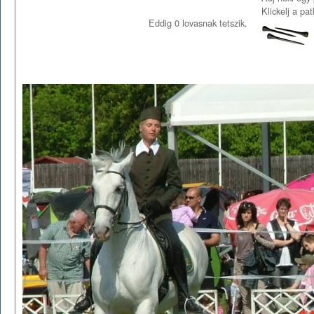
Klickelj a pa
Eddig
0
lovasnak tetszik.