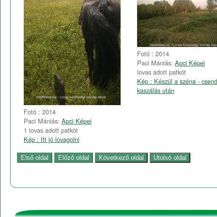
Fotó : 2014
Paci Mániás:
Apci Képei
lovas adott patkót
Kép : Készül a széna - csend
kaszálás után
Fotó : 2014
Paci Mániás:
Apci Képei
1 lovas adott patkót
Kép : Itt jó lovagolni