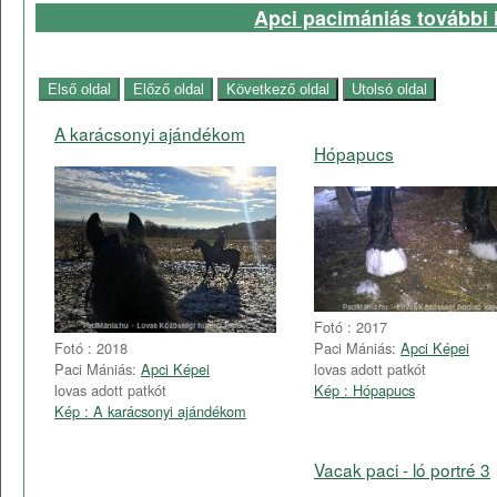
Apci pacimániás további l
A karácsonyi ajándékom
Hópapucs
Fotó : 2017
Paci Mániás:
Apci Képei
Fotó : 2018
lovas adott patkót
Paci Mániás:
Apci Képei
Kép : Hópapucs
lovas adott patkót
Kép : A karácsonyi ajándékom
Vacak paci - ló portré 3