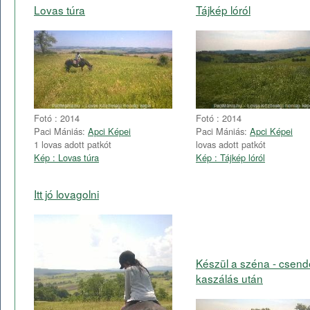
Lovas túra
Tájkép lóról
Fotó : 2014
Fotó : 2014
Paci Mániás:
Apci Képei
Paci Mániás:
Apci Képei
1 lovas adott patkót
lovas adott patkót
Kép : Lovas túra
Kép : Tájkép lóról
Itt jó lovagolni
Készül a széna - csend
kaszálás után