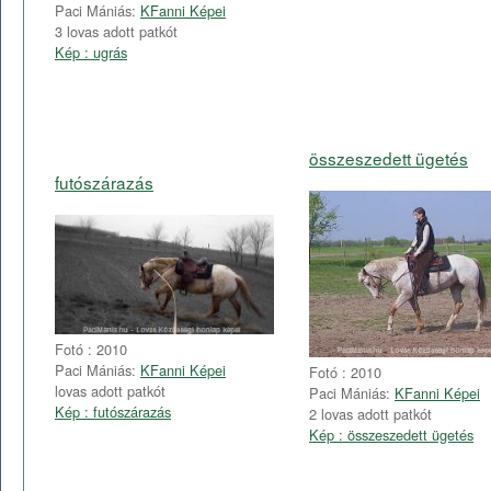
Paci Mániás:
KFanni Képei
3 lovas adott patkót
Kép : ugrás
összeszedett ügetés
futószárazás
Fotó : 2010
Paci Mániás:
KFanni Képei
Fotó : 2010
lovas adott patkót
Paci Mániás:
KFanni Képei
Kép : futószárazás
2 lovas adott patkót
Kép : összeszedett ügetés