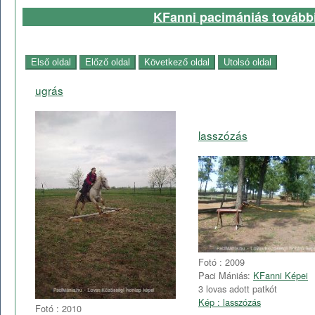
KFanni pacimániás további
ugrás
lasszózás
Fotó : 2009
Paci Mániás:
KFanni Képei
3 lovas adott patkót
Kép : lasszózás
Fotó : 2010