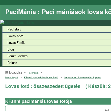
PaciMánia : Paci mániások lovas k
Paci start
Lovas Apró
Lovas Fotók
Blog
Fórum lovakról
Rólunk
Itt lovagolsz »
»
PaciMánia
»
»
Lovas képek
KFanni pacimániás lovas fotói
Lovas fotó : összeszedett ügetés
Lovas fotó : összeszedett ügetés
( Készült:
2
KFanni pacimániás lovas fotója
Adj 