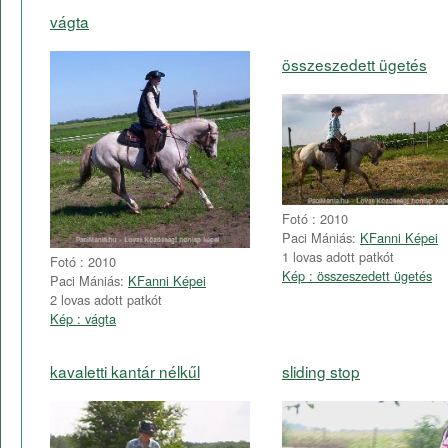
vágta
összeszedett ügetés
Fotó : 2010
Paci Mániás:
KFanni Képei
1 lovas adott patkót
Fotó : 2010
Kép : összeszedett ügetés
Paci Mániás:
KFanni Képei
2 lovas adott patkót
Kép : vágta
kavaletti kantár nélkűl
sliding stop