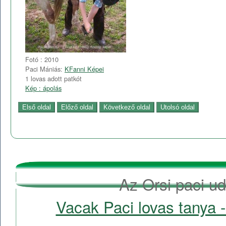
Fotó : 2010
Paci Mániás:
KFanni Képei
1 lovas adott patkót
Kép : ápolás
Az Orsi paci ud
Vacak Paci lovas tanya -