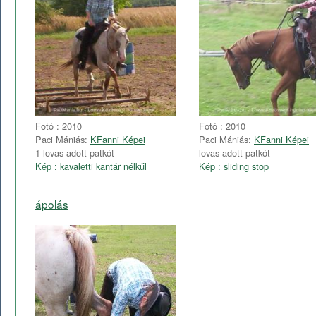
Fotó : 2010
Fotó : 2010
Paci Mániás:
KFanni Képei
Paci Mániás:
KFanni Képei
1 lovas adott patkót
lovas adott patkót
Kép : kavaletti kantár nélkűl
Kép : sliding stop
ápolás