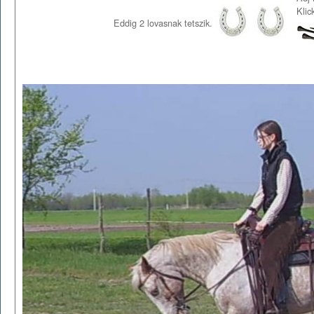
Klic
Eddig
2
lovasnak tetszik.