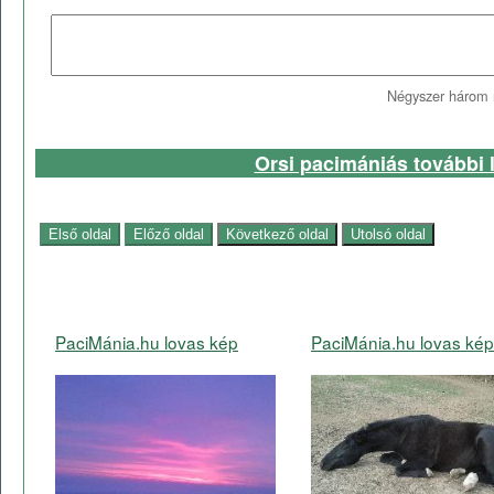
Négyszer három 
Orsi pacimániás további l
PaciMánia.hu lovas kép
PaciMánia.hu lovas kép