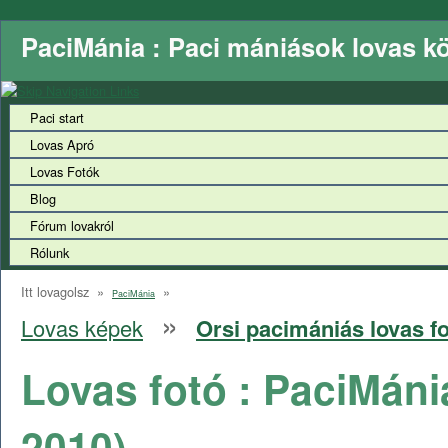
PaciMánia : Paci mániások lovas k
Paci start
Lovas Apró
Lovas Fotók
Blog
Fórum lovakról
Rólunk
Itt lovagolsz »
»
PaciMánia
»
Lovas képek
Orsi pacimániás lovas fo
Lovas fotó : PaciMáni
2010
)