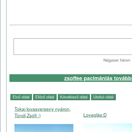
Négyszer három 
zsoffee pacimániás további
Tokaj lovasverseny nyáron,
Lovaglás:D
Tündi,Zsófi :)