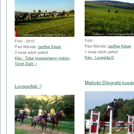
Fotó :
Fotó : 2010
Paci Mániás:
zsoffee Képei
Paci Mániás:
zsoffee Képei
1 lovas adott patkót
3 lovas adott patkót
Kép : Lovaglás:D
Kép : Tokaj lovasverseny nyáron,
Tündi,Zsófi :)
Miskolci Díjugrató kupá
Lovagoltak :)