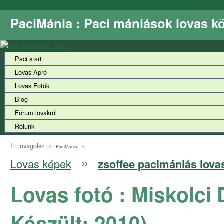
PaciMánia : Paci mániások lovas k
Paci start
Lovas Apró
Lovas Fotók
Blog
Fórum lovakról
Rólunk
Itt lovagolsz »
»
PaciMánia
»
Lovas képek
zsoffee pacimániás lovas
Lovas fotó : Miskolci
Készült:
2010
)