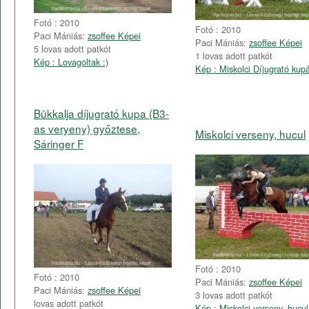
Fotó : 2010
Fotó : 2010
Paci Mániás:
zsoffee Képei
Paci Mániás:
zsoffee Képei
5 lovas adott patkót
1 lovas adott patkót
Kép : Lovagoltak :)
Kép : Miskolci Díjugrató kup
Bükkalja díjugrató kupa (B3-
as veryeny) győztese,
Miskolci verseny, hucul
Sáringer F
Fotó : 2010
Fotó : 2010
Paci Mániás:
zsoffee Képei
Paci Mániás:
zsoffee Képei
3 lovas adott patkót
lovas adott patkót
Kép : Miskolci verseny, hucul