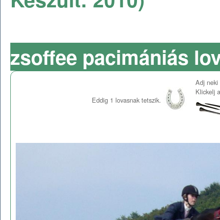
zsoffee pacimániás lov
Adj neki 
Klickelj
Eddig
1
lovasnak tetszik.