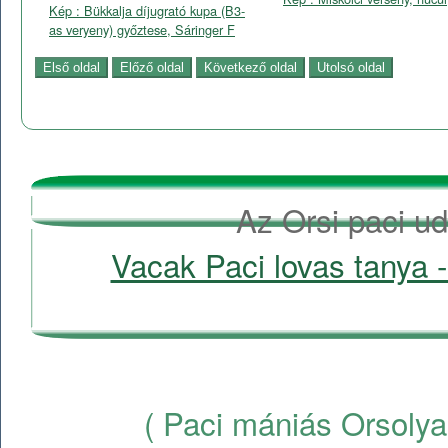
Kép : Bükkalja díjugrató kupa (B3-
as veryeny) győztese, Sáringer F
Az Orsi paci ud
Vacak Paci lovas tanya -
( Paci mániás Orsolya