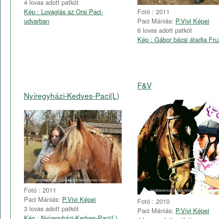
4 lovas adott patkót
Fotó : 2011
Kép : Lovaglás az Orsi Paci-
Paci Mániás:
P.Vivi Képei
udvarban
6 lovas adott patkót
Kép : Gábor bácsi átadja Fruzs
F&V
Nyíregyházi-Kedves-Paci(L)
Fotó : 2011
Paci Mániás:
P.Vivi Képei
Fotó : 2010
3 lovas adott patkót
Paci Mániás:
P.Vivi Képei
Kép : Nyíregyházi-Kedves-Paci(L)