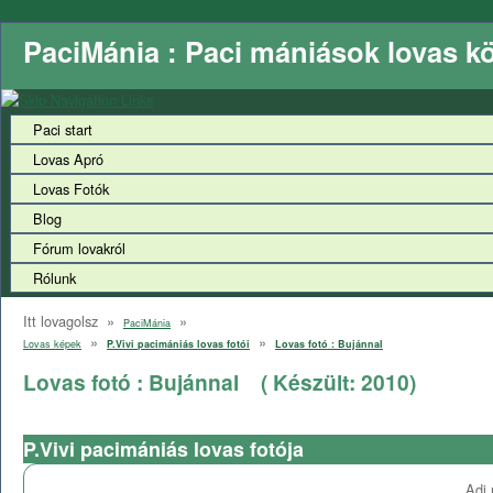
PaciMánia : Paci mániások lovas k
Paci start
Lovas Apró
Lovas Fotók
Blog
Fórum lovakról
Rólunk
Itt lovagolsz »
»
PaciMánia
»
»
Lovas képek
P.Vivi pacimániás lovas fotói
Lovas fotó : Bujánnal
Lovas fotó : Bujánnal
( Készült:
2010
)
P.Vivi pacimániás lovas fotója
Adj 