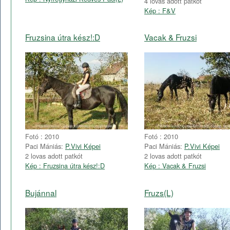
4 lovas adott patkót
Kép : F&V
Fruzsina útra kész!:D
Vacak & Fruzsi
Fotó : 2010
Fotó : 2010
Paci Mániás:
P.Vivi Képei
Paci Mániás:
P.Vivi Képei
2 lovas adott patkót
2 lovas adott patkót
Kép : Fruzsina útra kész!:D
Kép : Vacak & Fruzsi
Bujánnal
Fruzs(L)