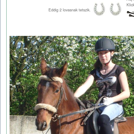
Klic
Eddig
2
lovasnak tetszik.