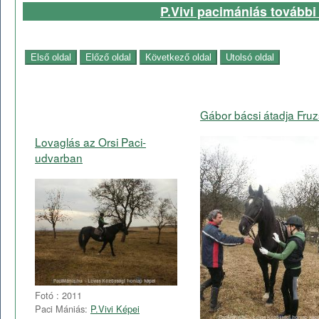
P.Vivi pacimániás további 
Gábor bácsi átadja Fruzsi
Lovaglás az Orsi Paci-
udvarban
Fotó : 2011
Paci Mániás:
P.Vivi Képei