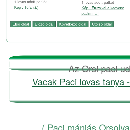
1 lovas adott patkót
1 lovas adott patkót
Kép : Túrán:):)
Kép : Fruzsival a kedvenc
pacimmal!
Az Orsi paci ud
Vacak Paci lovas tanya -
( Paci mániás Orsolya