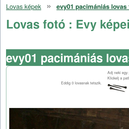
»
Lovas képek
evy01 pacimániás lovas 
Lovas fotó : Evy képe
evy01 pacimániás lova
Adj neki egy 
Klickelj a pa
Eddig
0
lovasnak tetszik.