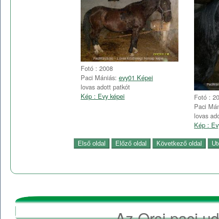
Fotó : 2008
Paci Mániás:
evy01 Képei
lovas adott patkót
Kép : Evy képei
Fotó : 2
Paci Má
lovas ado
Kép : Ev
Az Orsi paci ud