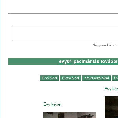
Négyszer három 
evy01 pacimániás további 
Evy ké
Evy képei