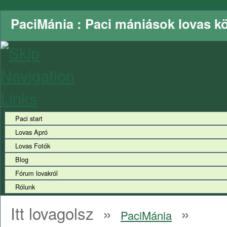
PaciMánia : Paci mániások lovas k
Paci start
Lovas Apró
Lovas Fotók
Blog
Fórum lovakról
Rólunk
Itt lovagolsz »
»
PaciMánia