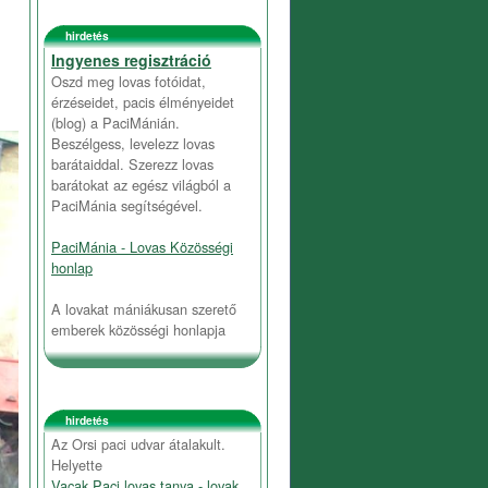
hirdetés
Ingyenes regisztráció
Oszd meg lovas fotóidat,
érzéseidet, pacis élményeidet
(blog) a PaciMánián.
Beszélgess, levelezz lovas
barátaiddal. Szerezz lovas
barátokat az egész világból a
PaciMánia segítségével.
PaciMánia - Lovas Közösségi
honlap
A lovakat mániákusan szerető
emberek közösségi honlapja
hirdetés
Az Orsi paci udvar átalakult.
Helyette
Vacak Paci lovas tanya - lovak,