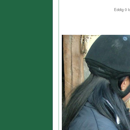
Eddig
0
l