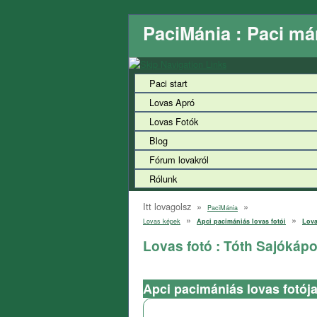
PaciMánia : Paci má
Paci start
Lovas Apró
Lovas Fotók
Blog
Fórum lovakról
Rólunk
Itt lovagolsz »
»
PaciMánia
»
»
Lovas képek
Apci pacimániás lovas fotói
Lova
Lovas fotó : Tóth Sajókáp
Apci pacimániás lovas fotój