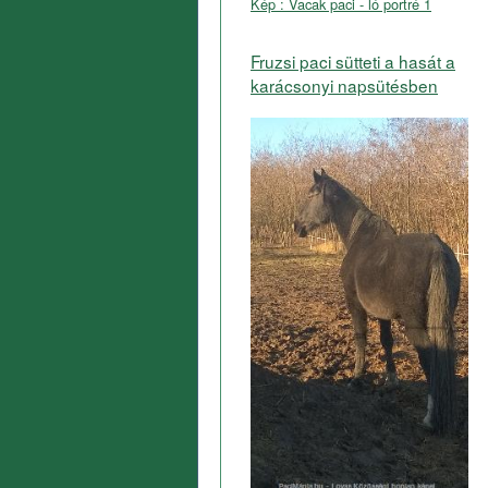
Kép : Vacak paci - ló portré 1
Fruzsi paci sütteti a hasát a
karácsonyi napsütésben