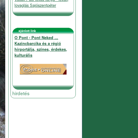
lovaglás Sajószentpéter
ajánlott link
O Pont - Pont Neked ...
Kazincbarcika és a régió
hírportálja, színes, érdekes,
kulturális
hirdetés