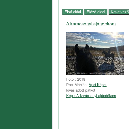
A karácsonyi ajándékom
Fotó : 2018
Paci Mániás:
Apci Képei
lovas adott patkót
Kép : A karácsonyi ajándékom