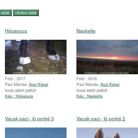
Hópapucs
Napkelte
Fotó : 2017
Fotó : 2016
Paci Mániás:
Apci Képei
Paci Mániás:
Apci Képei
lovas adott patkót
lovas adott patkót
Kép : Hópapucs
Kép : Napkelte
Vacak paci - ló portré 3
Vacak paci - ló portré 2