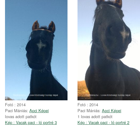
Fotó : 2014
Fotó : 2014
Paci Mániás:
Apci Képei
Paci Mániás:
Apci Képei
lovas adott patkót
1 lovas adott patkót
Kép : Vacak paci - ló portré 3
Kép : Vacak paci - ló portré 2