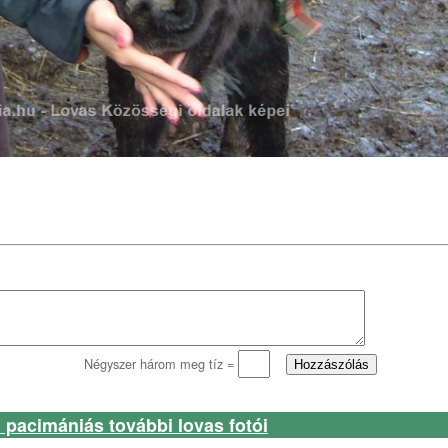
Négyszer három meg tíz =
 pacimániás további lovas fotói