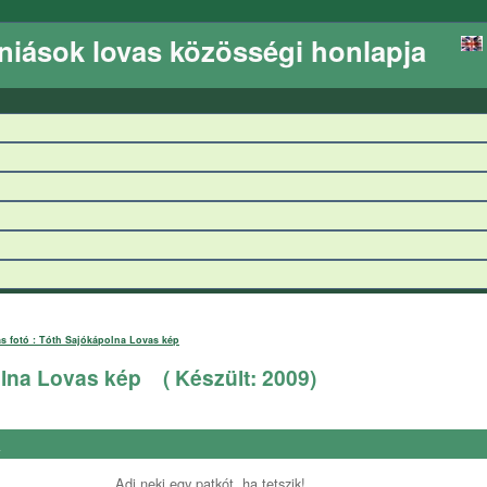
niások lovas közösségi honlapja
s fotó : Tóth Sajókápolna Lovas kép
olna Lovas kép
( Készült:
2009
)
a
Adj neki egy patkót, ha tetszik!