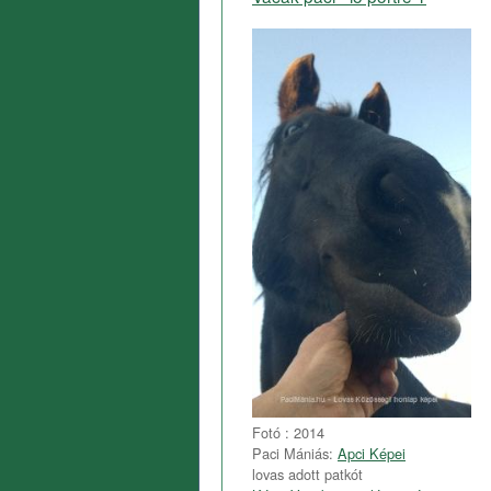
Fotó : 2014
Paci Mániás:
Apci Képei
lovas adott patkót