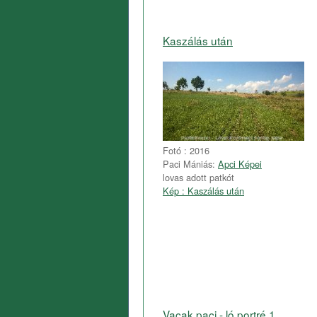
Kaszálás után
Fotó : 2016
Paci Mániás:
Apci Képei
lovas adott patkót
Kép : Kaszálás után
Vacak paci - ló portré 1