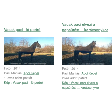
Vacak paci élvezi a
Vacak paci - ló portré
napsütést ... karácsonykor
Fotó : 2014
Fotó : 2014
Paci Mániás:
Apci Képei
Paci Mániás:
Apci Képei
1 lovas adott patkót
lovas adott patkót
Kép : Vacak paci - ló portré
Kép : Vacak paci élvezi a
napsütést ... karácsonykor