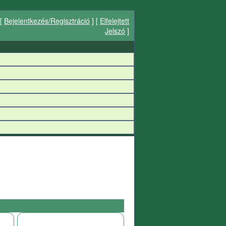
[
Bejelentkezés/Regisztráció
] [
Elfelejtett
Jelszó
]