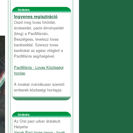
hirdetés
Ingyenes regisztráció
Oszd meg lovas fotóidat,
érzéseidet, pacis élményeidet
(blog) a PaciMánián.
Beszélgess, levelezz lovas
barátaiddal. Szerezz lovas
barátokat az egész világból a
PaciMánia segítségével.
PaciMánia - Lovas Közösségi
honlap
A lovakat mániákusan szerető
emberek közösségi honlapja
hirdetés
Az Orsi paci udvar átalakult.
Helyette
Vacak Paci lovas tanya - lovak,