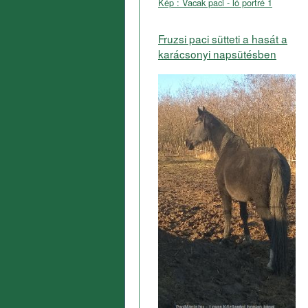
Kép : Vacak paci - ló portré 1
Fruzsi paci sütteti a hasát a
karácsonyi napsütésben