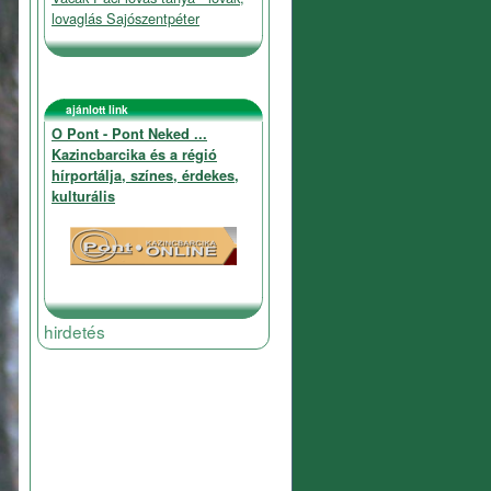
lovaglás Sajószentpéter
ajánlott link
O Pont - Pont Neked ...
Kazincbarcika és a régió
hírportálja, színes, érdekes,
kulturális
hirdetés