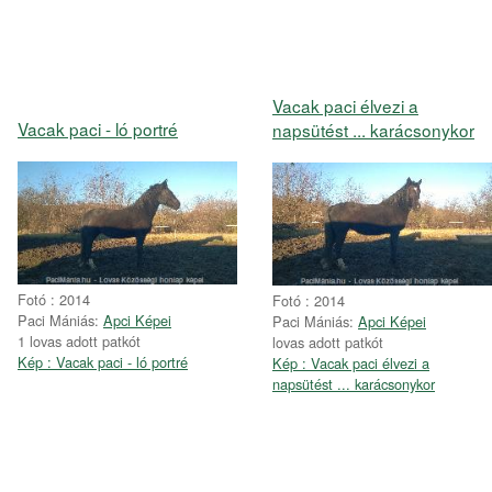
Vacak paci élvezi a
Vacak paci - ló portré
napsütést ... karácsonykor
Fotó : 2014
Fotó : 2014
Paci Mániás:
Apci Képei
Paci Mániás:
Apci Képei
1 lovas adott patkót
lovas adott patkót
Kép : Vacak paci - ló portré
Kép : Vacak paci élvezi a
napsütést ... karácsonykor