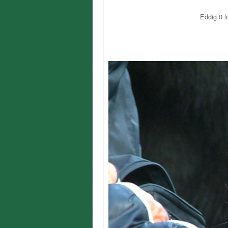
Eddig
0
l