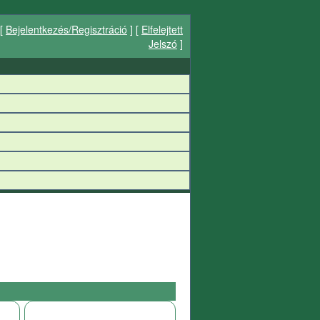
[
Bejelentkezés/Regisztráció
] [
Elfelejtett
Jelszó
]