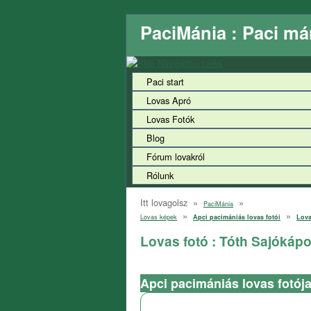
PaciMánia : Paci má
Paci start
Lovas Apró
Lovas Fotók
Blog
Fórum lovakról
Rólunk
Itt lovagolsz »
»
PaciMánia
»
»
Lovas képek
Apci pacimániás lovas fotói
Lova
Lovas fotó : Tóth Sajókáp
Apci pacimániás lovas fotój