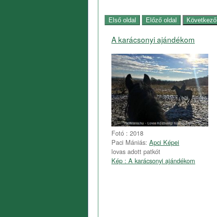
A karácsonyi ajándékom
Fotó : 2018
Paci Mániás:
Apci Képei
lovas adott patkót
Kép : A karácsonyi ajándékom