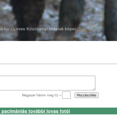
Négyszer három meg tíz =
 pacimániás további lovas fotói