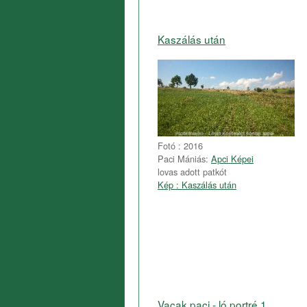
Kaszálás után
Fotó : 2016
Paci Mániás:
Apci Képei
lovas adott patkót
Kép : Kaszálás után
Vacak paci - ló portré 1