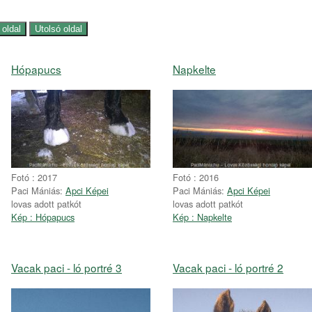
Hópapucs
Napkelte
Fotó : 2017
Fotó : 2016
Paci Mániás:
Apci Képei
Paci Mániás:
Apci Képei
lovas adott patkót
lovas adott patkót
Kép : Hópapucs
Kép : Napkelte
Vacak paci - ló portré 3
Vacak paci - ló portré 2