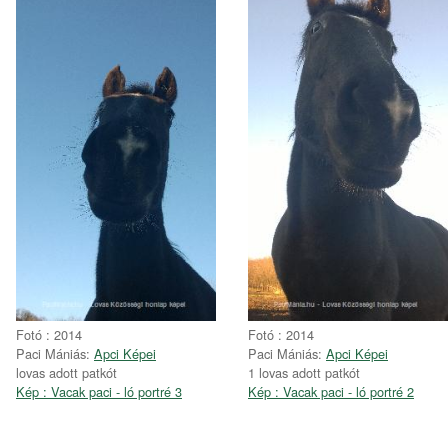
Fotó : 2014
Fotó : 2014
Paci Mániás:
Apci Képei
Paci Mániás:
Apci Képei
lovas adott patkót
1 lovas adott patkót
Kép : Vacak paci - ló portré 3
Kép : Vacak paci - ló portré 2