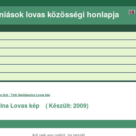
niások lovas közösségi honlapja
s fotó : Tóth Sajókápolna Lovas kép
olna Lovas kép
( Készült:
2009
)
a
Adj neki egy patkót, ha tetszik!