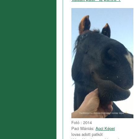
Fotó : 2014
Paci Mániás:
Apci Képei
lovas adott patkót