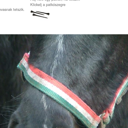
Klickelj a patkószegre
ovasnak tetszik.