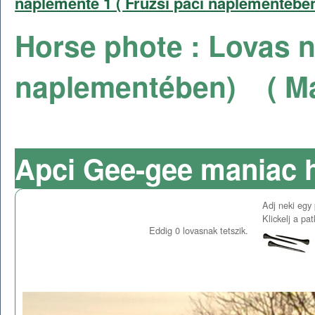
naplemente 1 ( Fruzsi paci naplementébe
Horse phote : Lovas n
naplementében)
( M
Apci Gee-gee maniac 
Adj neki egy 
Klickelj a pa
Eddig
0
lovasnak tetszik.