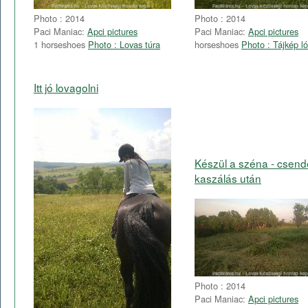
Photo : 2014
Photo : 2014
Paci Maniac:
Apci pictures
Paci Maniac:
Apci pictures
1 horseshoes
Photo : Lovas túra
horseshoes
Photo : Tájkép ló
Itt jó lovagolni
Készül a széna - csend
kaszálás után
Photo : 2014
Paci Maniac:
Apci pictures