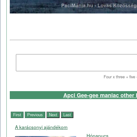
Four x three + five
Apci Gee-gee maniac other 
A karácsonyi ajándékom
Hópapucs