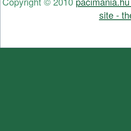
Copyright © 2010
pacimania.hu 
site - t