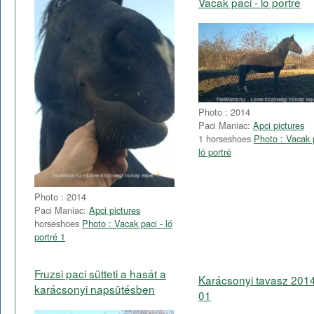
Vacak paci - ló portré
Photo : 2014
Paci Maniac:
Apci pictures
1 horseshoes
Photo : Vacak 
ló portré
Photo : 2014
Paci Maniac:
Apci pictures
horseshoes
Photo : Vacak paci - ló
portré 1
Fruzsi paci sütteti a hasát a
Karácsonyi tavasz 201
karácsonyi napsütésben
01