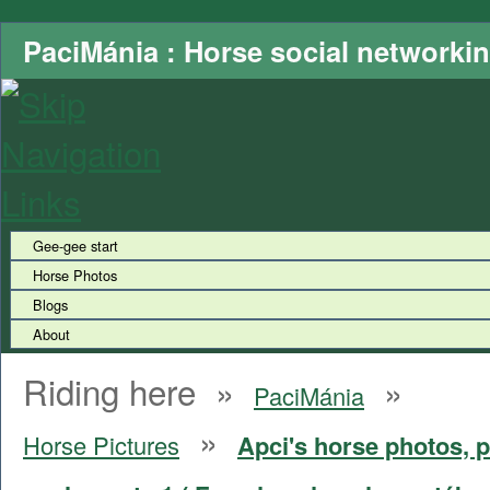
PaciMánia : Horse social networki
Gee-gee start
Horse Photos
Blogs
About
Riding here »
»
PaciMánia
»
Horse Pictures
Apci's horse photos, p