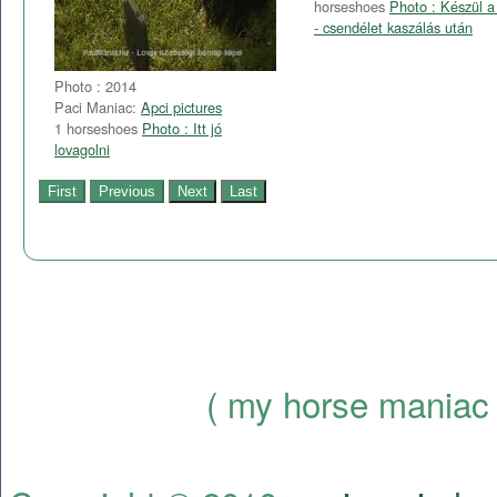
horseshoes
Photo : Készül a
- csendélet kaszálás után
Photo : 2014
Paci Maniac:
Apci pictures
1 horseshoes
Photo : Itt jó
lovagolni
( my horse maniac 