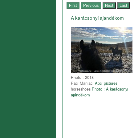
A karácsonyi ajándékom
Photo : 2018
Paci Maniac:
Apci pictures
horseshoes
Photo : A karácsonyi
ajándékom