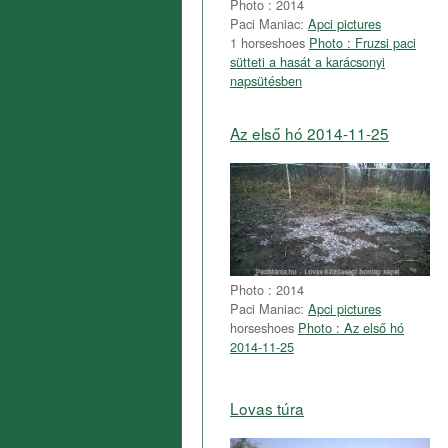
Photo : 2014
Paci Maniac:
Apci pictures
1 horseshoes
Photo : Fruzsi paci
sütteti a hasát a karácsonyi
napsütésben
Az első hó 2014-11-25
Photo : 2014
Paci Maniac:
Apci pictures
horseshoes
Photo : Az első hó
2014-11-25
Lovas túra