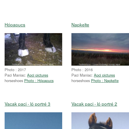
Hópapucs
Napkelte
Photo : 2017
Photo : 2016
Paci Maniac:
Apci pictures
Paci Maniac:
Apci pictures
horseshoes
Photo : Hópapucs
horseshoes
Photo : Napkelte
Vacak paci - ló portré 3
Vacak paci - ló portré 2