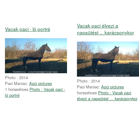
Vacak paci élvezi a
Vacak paci - ló portré
napsütést ... karácsonykor
Photo : 2014
Photo : 2014
Paci Maniac:
Apci pictures
Paci Maniac:
Apci pictures
1 horseshoes
Photo : Vacak paci -
horseshoes
Photo : Vacak paci
ló portré
élvezi a napsütést ... karácsonykor