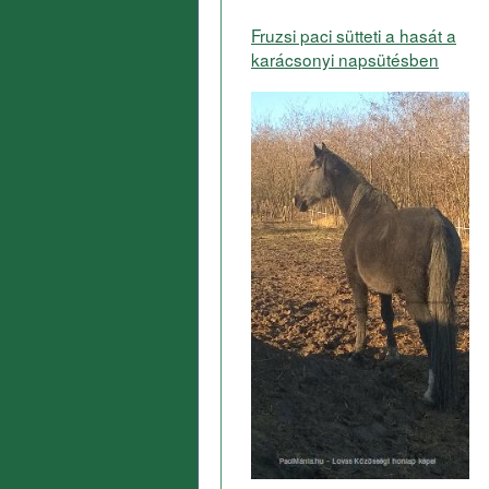
Fruzsi paci sütteti a hasát a
karácsonyi napsütésben