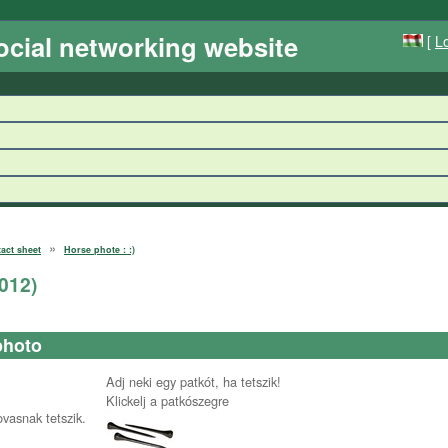
ocial networking website
[
Lo
»
tact sheet
Horse phote : :)
012
)
photo
Adj neki egy patkót, ha tetszik!
Klickelj a patkószegre
ovasnak tetszik.