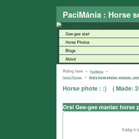
PaciMánia : Horse s
Gee-gee start
Horse Photos
Blogs
About
Riding here »
»
PaciMánia
»
Horse Pictures
Orsi's horse photos, pictures - con
Horse phote : :)
( Made:
2
Orsi Gee-gee maniac horse 
Eddig
0
l