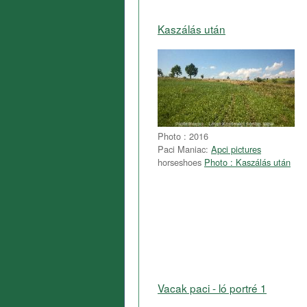
Kaszálás után
Photo : 2016
Paci Maniac:
Apci pictures
horseshoes
Photo : Kaszálás után
Vacak paci - ló portré 1