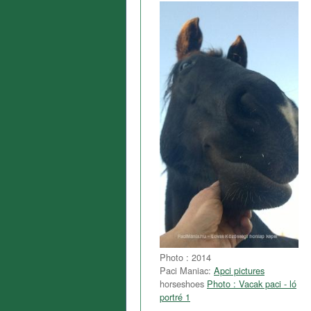
Photo : 2014
Paci Maniac:
Apci pictures
horseshoes
Photo : Vacak paci - ló
portré 1