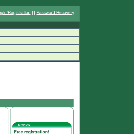
gin/Registration
] [
Password Recovery
]
hirdetés
Free registration!