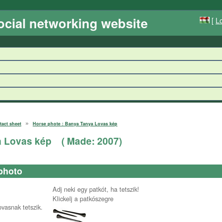
ocial networking website
[
Lo
»
tact sheet
Horse phote : Banya Tanya Lovas kép
a Lovas kép
( Made:
2007
)
photo
Adj neki egy patkót, ha tetszik!
Klickelj a patkószegre
ovasnak tetszik.