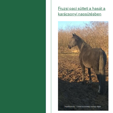
Fruzsi paci sütteti a hasát a
karácsonyi napsütésben