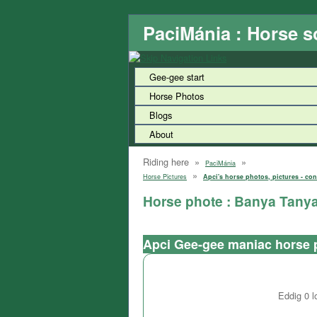
PaciMánia : Horse s
Gee-gee start
Horse Photos
Blogs
About
Riding here »
»
PaciMánia
»
Horse Pictures
Apci's horse photos, pictures - con
Horse phote : Banya Tany
Apci Gee-gee maniac horse 
Eddig
0
l