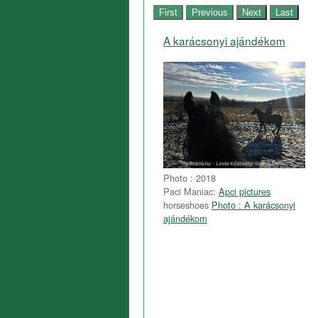
A karácsonyi ajándékom
Photo : 2018
Paci Maniac:
Apci pictures
horseshoes
Photo : A karácsonyi
ajándékom