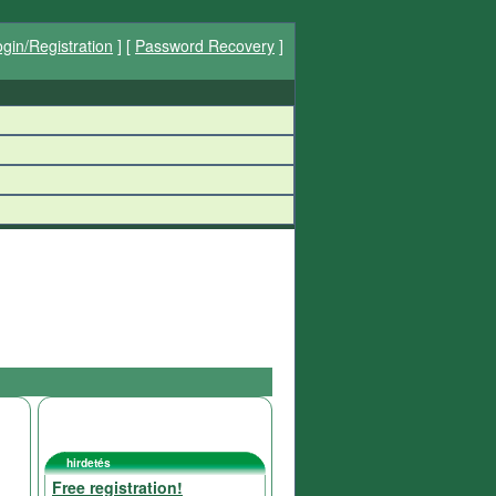
gin/Registration
] [
Password Recovery
]
hirdetés
Free registration!