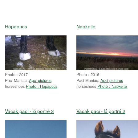
Hópapucs
Napkelte
Photo : 2017
Photo : 2016
Paci Maniac:
Apci pictures
Paci Maniac:
Apci pictures
horseshoes
Photo : Hópapucs
horseshoes
Photo : Napkelte
Vacak paci - ló portré 3
Vacak paci - ló portré 2