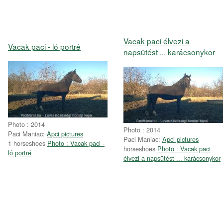
Vacak paci élvezi a
Vacak paci - ló portré
napsütést ... karácsonykor
Photo : 2014
Photo : 2014
Paci Maniac:
Apci pictures
Paci Maniac:
Apci pictures
1 horseshoes
Photo : Vacak paci -
horseshoes
Photo : Vacak paci
ló portré
élvezi a napsütést ... karácsonykor