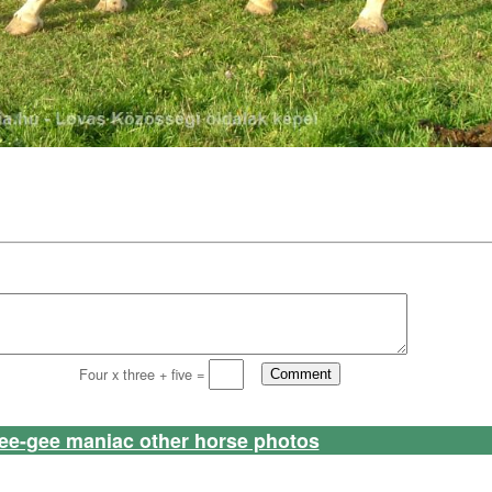
Four x three + five =
ee-gee maniac other horse photos