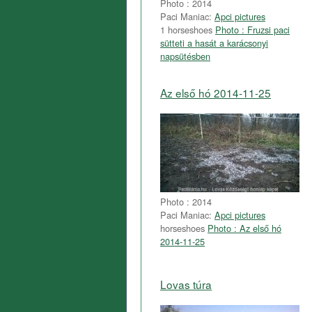
Photo : 2014
Paci Maniac:
Apci pictures
1 horseshoes
Photo : Fruzsi paci
sütteti a hasát a karácsonyi
napsütésben
Az első hó 2014-11-25
Photo : 2014
Paci Maniac:
Apci pictures
horseshoes
Photo : Az első hó
2014-11-25
Lovas túra