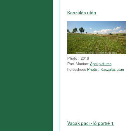
Kaszálás után
Photo : 2016
Paci Maniac:
Apci pictures
horseshoes
Photo : Kaszálás után
Vacak paci - ló portré 1