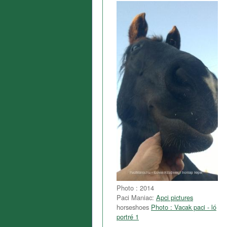
Photo : 2014
Paci Maniac:
Apci pictures
horseshoes
Photo : Vacak paci - ló
portré 1