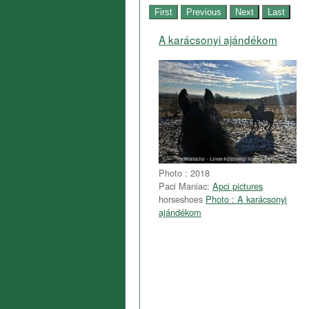
A karácsonyi ajándékom
Photo : 2018
Paci Maniac:
Apci pictures
horseshoes
Photo : A karácsonyi
ajándékom