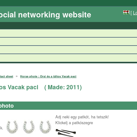
ocial networking website
[
Lo
»
tact sheet
Horse phote : Orsi és a táltos Vacak paci
tos Vacak paci
( Made:
2011
)
photo
Adj neki egy patkót, ha tetszik!
Klickelj a patkószegre
k.