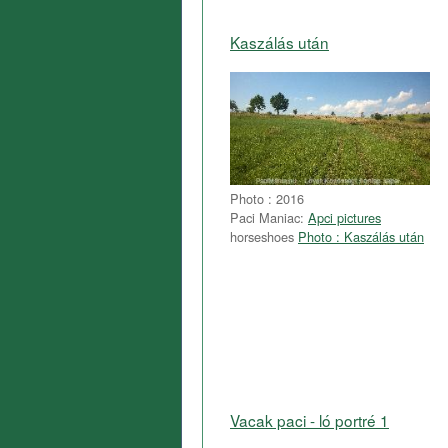
Kaszálás után
Photo : 2016
Paci Maniac:
Apci pictures
horseshoes
Photo : Kaszálás után
Vacak paci - ló portré 1