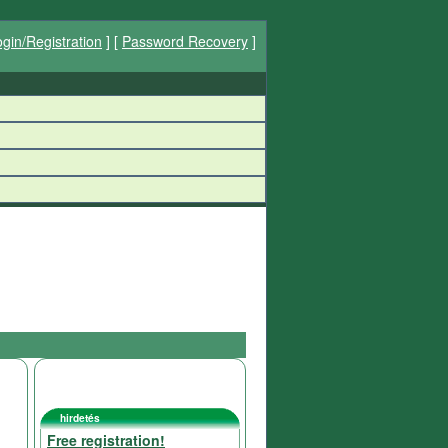
gin/Registration
] [
Password Recovery
]
hirdetés
Free registration!