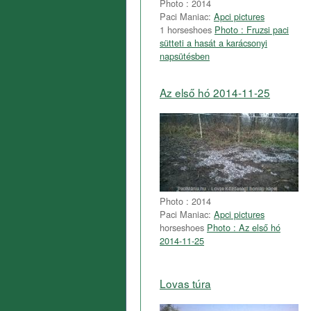
Photo : 2014
Paci Maniac:
Apci pictures
1 horseshoes
Photo : Fruzsi paci
sütteti a hasát a karácsonyi
napsütésben
Az első hó 2014-11-25
Photo : 2014
Paci Maniac:
Apci pictures
horseshoes
Photo : Az első hó
2014-11-25
Lovas túra