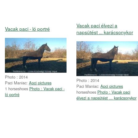
Vacak paci élvezi a
Vacak paci - ló portré
napsütést ... karácsonykor
Photo : 2014
Photo : 2014
Paci Maniac:
Apci pictures
Paci Maniac:
Apci pictures
1 horseshoes
Photo : Vacak paci -
horseshoes
Photo : Vacak paci
ló portré
élvezi a napsütést ... karácsonykor