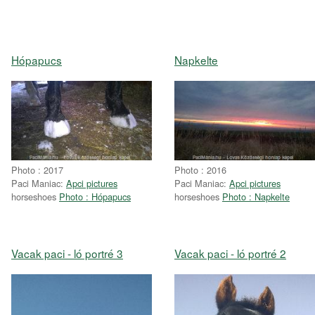
Hópapucs
Napkelte
Photo : 2017
Photo : 2016
Paci Maniac:
Apci pictures
Paci Maniac:
Apci pictures
horseshoes
Photo : Hópapucs
horseshoes
Photo : Napkelte
Vacak paci - ló portré 3
Vacak paci - ló portré 2