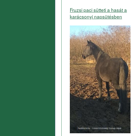
Fruzsi paci sütteti a hasát a
karácsonyi napsütésben