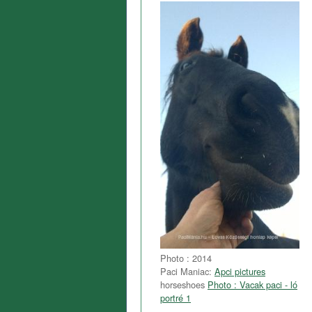
Photo : 2014
Paci Maniac:
Apci pictures
horseshoes
Photo : Vacak paci - ló
portré 1