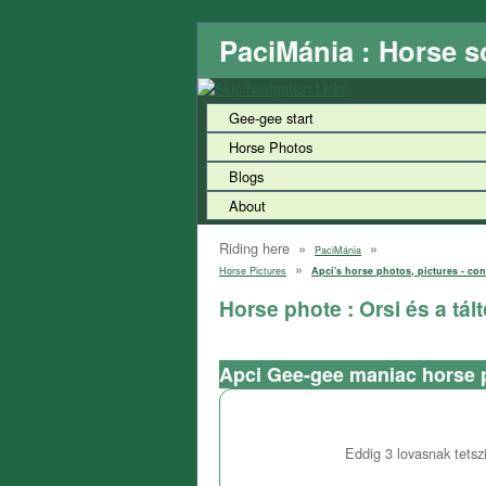
PaciMánia : Horse s
Gee-gee start
Horse Photos
Blogs
About
Riding here »
»
PaciMánia
»
Horse Pictures
Apci's horse photos, pictures - con
Horse phote : Orsi és a tál
Apci Gee-gee maniac horse 
Eddig
3
lovasnak tetszi