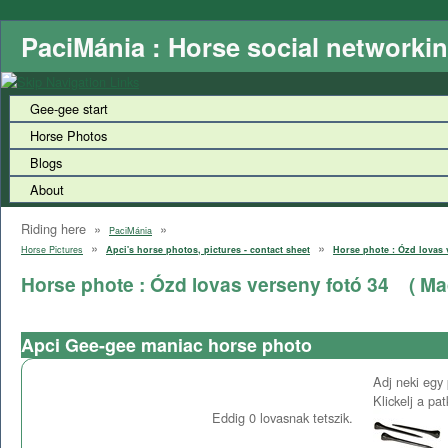
PaciMánia : Horse social networki
Gee-gee start
Horse Photos
Blogs
About
Riding here »
»
PaciMánia
»
»
Horse Pictures
Apci's horse photos, pictures - contact sheet
Horse phote : Ózd lovas 
Horse phote : Ózd lovas verseny fotó 34
( Ma
Apci Gee-gee maniac horse photo
Adj neki egy 
Klickelj a pa
Eddig
0
lovasnak tetszik.