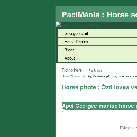
PaciMánia : Horse s
Gee-gee start
Horse Photos
Blogs
About
Riding here »
»
PaciMánia
»
Horse Pictures
Apci's horse photos, pictures - con
Horse phote : Ózd lovas ve
Apci Gee-gee maniac horse 
Eddig
0
l