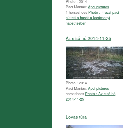
Photo : 2014
Paci Maniac:
Apci pictures
1 horseshoes
Photo : Fruzsi paci
sütteti a hasát a karácsonyi
napsütésben
Az első hó 2014-11-25
Photo : 2014
Paci Maniac:
Apci pictures
horseshoes
Photo : Az első hó
2014-11-25
Lovas túra