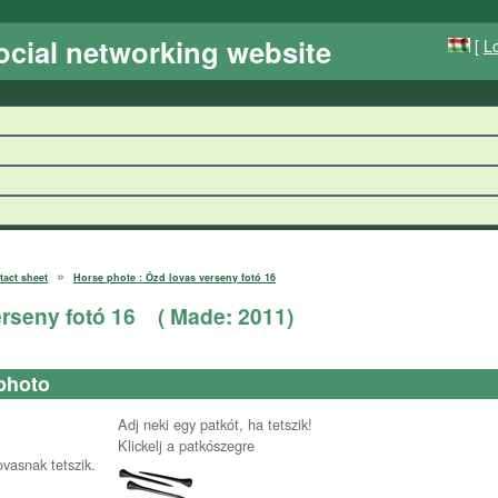
ocial networking website
[
Lo
»
tact sheet
Horse phote : Ózd lovas verseny fotó 16
rseny fotó 16
( Made:
2011
)
photo
Adj neki egy patkót, ha tetszik!
Klickelj a patkószegre
ovasnak tetszik.