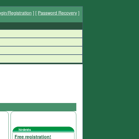
gin/Registration
] [
Password Recovery
]
hirdetés
Free registration!