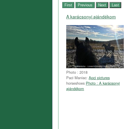
A karácsonyi ajándékom
Photo : 2018
Paci Maniac:
Apci pictures
horseshoes
Photo : A karácsonyi
ajándékom