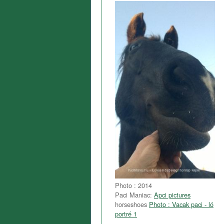
Photo : 2014
Paci Maniac:
Apci pictures
horseshoes
Photo : Vacak paci - ló
portré 1