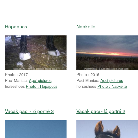
Hópapucs
Napkelte
Photo : 2017
Photo : 2016
Paci Maniac:
Apci pictures
Paci Maniac:
Apci pictures
horseshoes
Photo : Hópapucs
horseshoes
Photo : Napkelte
Vacak paci - ló portré 3
Vacak paci - ló portré 2