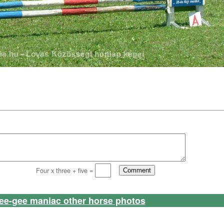
Four x three + five =
ee-gee maniac other horse photos