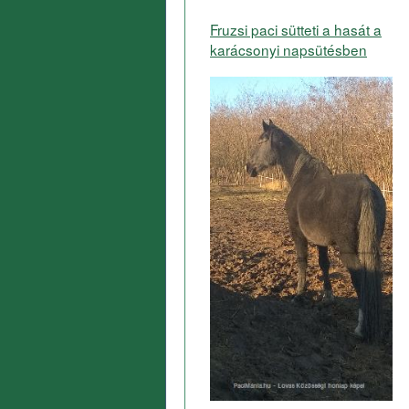
Fruzsi paci sütteti a hasát a
karácsonyi napsütésben