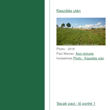
Kaszálás után
Photo : 2016
Paci Maniac:
Apci pictures
horseshoes
Photo : Kaszálás után
Vacak paci - ló portré 1