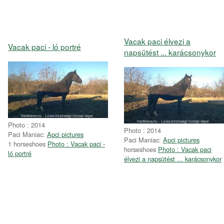
Vacak paci élvezi a
Vacak paci - ló portré
napsütést ... karácsonykor
Photo : 2014
Photo : 2014
Paci Maniac:
Apci pictures
Paci Maniac:
Apci pictures
1 horseshoes
Photo : Vacak paci -
horseshoes
Photo : Vacak paci
ló portré
élvezi a napsütést ... karácsonykor