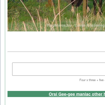
Four x three + five
Orsi Gee-gee maniac other 