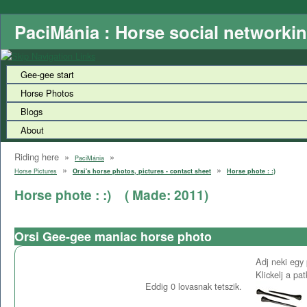
PaciMánia : Horse social networki
Gee-gee start
Horse Photos
Blogs
About
Riding here »
»
PaciMánia
»
»
Horse Pictures
Orsi's horse photos, pictures - contact sheet
Horse phote : :)
Horse phote : :)
( Made:
2011
)
Orsi Gee-gee maniac horse photo
Adj neki egy 
Klickelj a pa
Eddig
0
lovasnak tetszik.