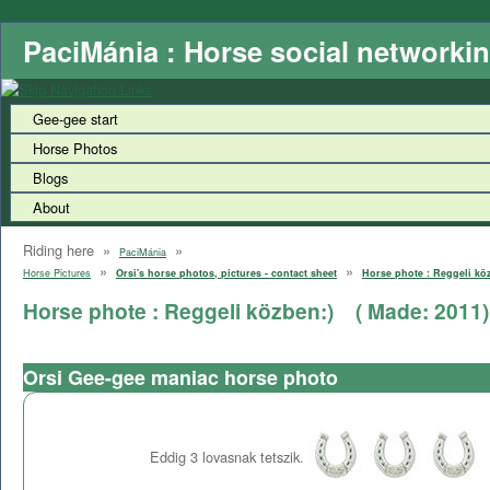
PaciMánia : Horse social networki
Gee-gee start
Horse Photos
Blogs
About
Riding here »
»
PaciMánia
»
»
Horse Pictures
Orsi's horse photos, pictures - contact sheet
Horse phote : Reggeli kö
Horse phote : Reggeli közben:)
( Made:
2011
)
Orsi Gee-gee maniac horse photo
Eddig
3
lovasnak tetszik.