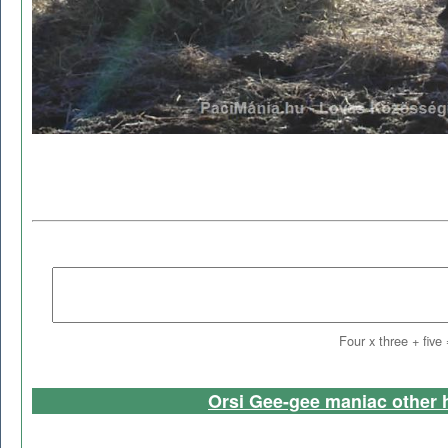
Four x three + five
Orsi Gee-gee maniac other 