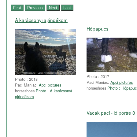
A karácsonyi ajándékom
Hópapucs
Photo : 2017
Photo : 2018
Paci Maniac:
Apci pictures
Paci Maniac:
Apci pictures
horseshoes
Photo : Hópapuc
horseshoes
Photo : A karácsonyi
ajándékom
Vacak paci - ló portré 3