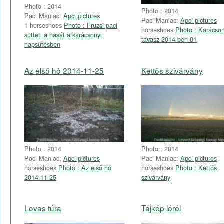
Photo : 2014
Photo : 2014
Paci Maniac:
Apci pictures
Paci Maniac:
Apci pictures
1 horseshoes
Photo : Fruzsi paci
horseshoes
Photo : Karácson
sütteti a hasát a karácsonyi
tavasz 2014-ben 01
napsütésben
Az első hó 2014-11-25
Kettős szivárvány
Photo : 2014
Photo : 2014
Paci Maniac:
Apci pictures
Paci Maniac:
Apci pictures
horseshoes
Photo : Az első hó
horseshoes
Photo : Kettős
2014-11-25
szivárvány
Lovas túra
Tájkép lóról