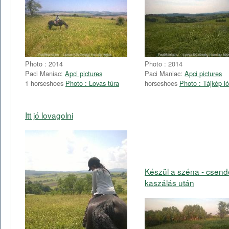
Photo : 2014
Photo : 2014
Paci Maniac:
Apci pictures
Paci Maniac:
Apci pictures
1 horseshoes
Photo : Lovas túra
horseshoes
Photo : Tájkép ló
Itt jó lovagolni
Készül a széna - csend
kaszálás után