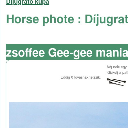
Díjugrató kupa
Horse phote : Díjugra
zsoffee Gee-gee mania
Adj neki egy 
Klickelj a pa
Eddig
0
lovasnak tetszik.