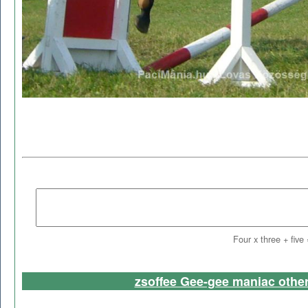
Four x three + five
zsoffee Gee-gee maniac othe