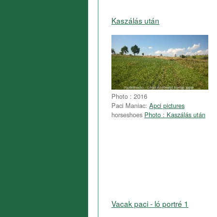
Kaszálás után
Photo : 2016
Paci Maniac:
Apci pictures
horseshoes
Photo : Kaszálás után
Vacak paci - ló portré 1