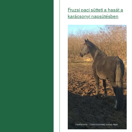
Fruzsi paci sütteti a hasát a
karácsonyi napsütésben