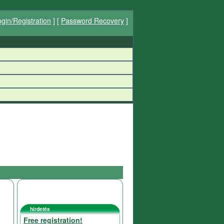
gin/Registration
] [
Password Recovery
]
hirdetés
Free registration!