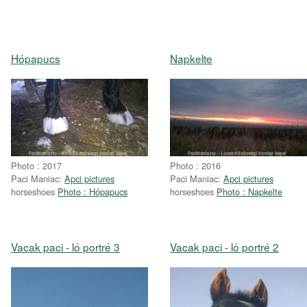
Hópapucs
Napkelte
Photo : 2017
Photo : 2016
Paci Maniac:
Apci pictures
Paci Maniac:
Apci pictures
horseshoes
Photo : Hópapucs
horseshoes
Photo : Napkelte
Vacak paci - ló portré 3
Vacak paci - ló portré 2