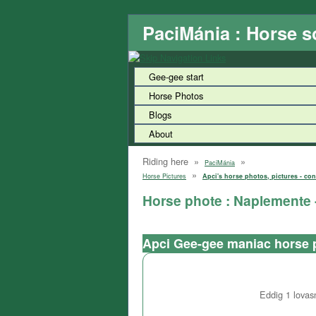
PaciMánia : Horse s
Gee-gee start
Horse Photos
Blogs
About
Riding here »
»
PaciMánia
»
Horse Pictures
Apci's horse photos, pictures - con
Horse phote : Naplemente -
Apci Gee-gee maniac horse 
Eddig
1
lovasn