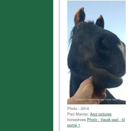
Photo : 2014
Paci Maniac:
Apci pictures
horseshoes
Photo : Vacak paci - ló
portré 1