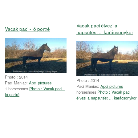
Vacak paci élvezi a
Vacak paci - ló portré
napsütést ... karácsonykor
Photo : 2014
Photo : 2014
Paci Maniac:
Apci pictures
Paci Maniac:
Apci pictures
1 horseshoes
Photo : Vacak paci -
horseshoes
Photo : Vacak paci
ló portré
élvezi a napsütést ... karácsonykor