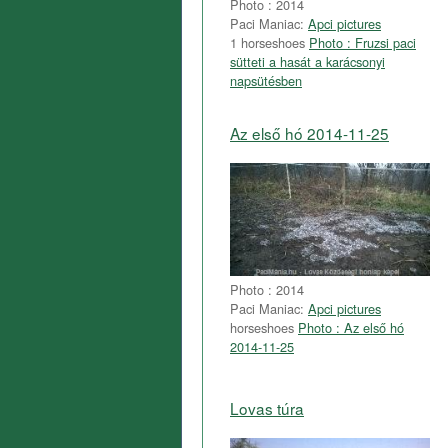
Photo : 2014
Paci Maniac:
Apci pictures
1 horseshoes
Photo : Fruzsi paci
sütteti a hasát a karácsonyi
napsütésben
Az első hó 2014-11-25
Photo : 2014
Paci Maniac:
Apci pictures
horseshoes
Photo : Az első hó
2014-11-25
Lovas túra