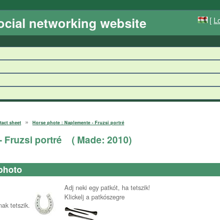
ocial networking website
[
Lo
»
tact sheet
Horse phote : Naplemente - Fruzsi portré
 Fruzsi portré
( Made:
2010
)
photo
Adj neki egy patkót, ha tetszik!
Klickelj a patkószegre
ak tetszik.