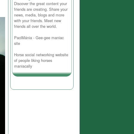
Discover the great content your
friends are creating. Share your
news, media, blogs and more
with your friends. Meet new
friends all over the world.
PaciMánia - Gee-gee maniac
site
Horse social networking website
of people liking horses
maniacally