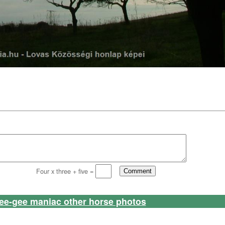
Four x three + five =
ee-gee maniac other horse photos