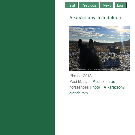
A karácsonyi ajándékom
Photo : 2018
Paci Maniac:
Apci pictures
horseshoes
Photo : A karácsonyi
ajándékom