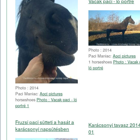
Vacak paci - ló portré
Photo : 2014
Paci Maniac:
Apci pictures
1 horseshoes
Photo : Vacak 
ló portré
Photo : 2014
Paci Maniac:
Apci pictures
horseshoes
Photo : Vacak paci - ló
portré 1
Fruzsi paci sütteti a hasát a
Karácsonyi tavasz 201
karácsonyi napsütésben
01