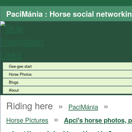
PaciMánia : Horse social networki
Gee-gee start
Horse Photos
Blogs
About
Riding here »
»
PaciMánia
»
Horse Pictures
Apci's horse photos, p