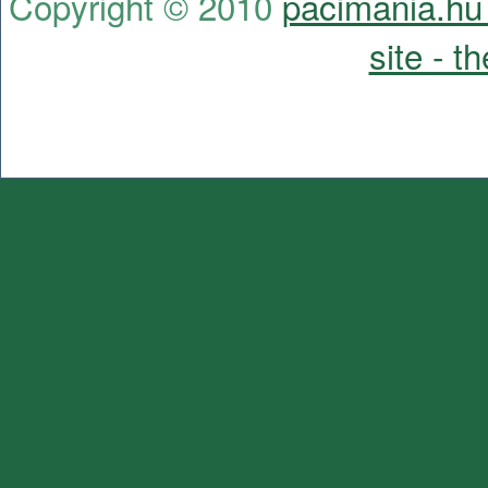
Copyright © 2010
pacimania.hu 
site - t