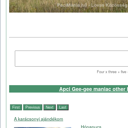
Four x three + five
Apci Gee-gee maniac other 
A karácsonyi ajándékom
Hópapucs