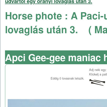
udvartól egy órányi lovaglás után 3.
Horse phote : A Paci-
lovaglás után 3.
( Ma
Apci Gee-gee maniac 
Adj neki egy 
Klickelj a pa
Eddig
0
lovasnak tetszik.