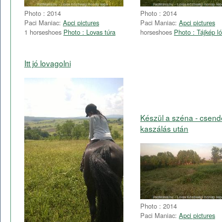
Photo : 2014
Photo : 2014
Paci Maniac:
Apci pictures
Paci Maniac:
Apci pictures
1 horseshoes
Photo : Lovas túra
horseshoes
Photo : Tájkép ló
Itt jó lovagolni
Készül a széna - csend
kaszálás után
Photo : 2014
Paci Maniac:
Apci pictures