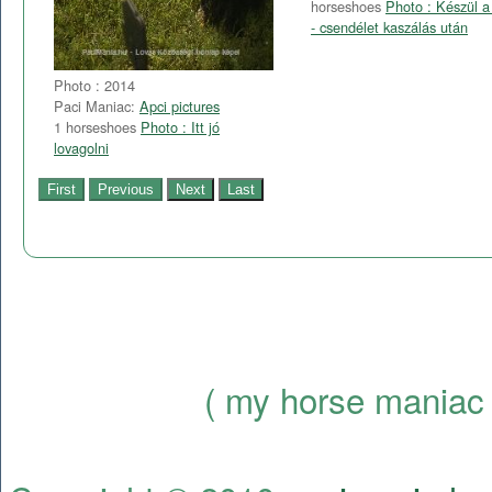
horseshoes
Photo : Készül a
- csendélet kaszálás után
Photo : 2014
Paci Maniac:
Apci pictures
1 horseshoes
Photo : Itt jó
lovagolni
( my horse maniac 