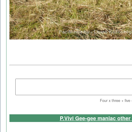
Four x three + five
P.Vivi Gee-gee maniac other