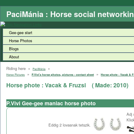
PaciMánia : Horse social networki
Gee-gee start
Horse Photos
Blogs
About
Riding here »
»
PaciMánia
»
»
Horse Pictures
P.Vivi's horse photos, pictures - contact sheet
Horse phote : Vacak & F
Horse phote : Vacak & Fruzsi
( Made:
2010
)
P.Vivi Gee-gee maniac horse photo
Adj 
Klic
Eddig
2
lovasnak tetszik.