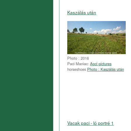
Kaszálás után
Photo : 2016
Paci Maniac:
Apci pictures
horseshoes
Photo : Kaszálás után
Vacak paci - ló portré 1