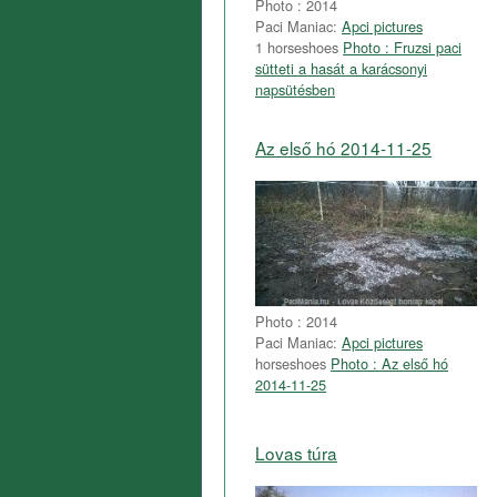
Photo : 2014
Paci Maniac:
Apci pictures
1 horseshoes
Photo : Fruzsi paci
sütteti a hasát a karácsonyi
napsütésben
Az első hó 2014-11-25
Photo : 2014
Paci Maniac:
Apci pictures
horseshoes
Photo : Az első hó
2014-11-25
Lovas túra