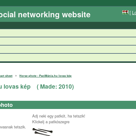
ocial networking website
[
Lo
»
tact sheet
Horse phote : PaciMánia.hu lovas kép
u lovas kép
( Made:
2010
)
photo
Adj neki egy patkót, ha tetszik!
Klickelj a patkószegre
ovasnak tetszik.