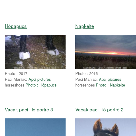
Hópapucs
Napkelte
Photo : 2017
Photo : 2016
Paci Maniac:
Apci pictures
Paci Maniac:
Apci pictures
horseshoes
Photo : Hópapucs
horseshoes
Photo : Napkelte
Vacak paci - ló portré 3
Vacak paci - ló portré 2