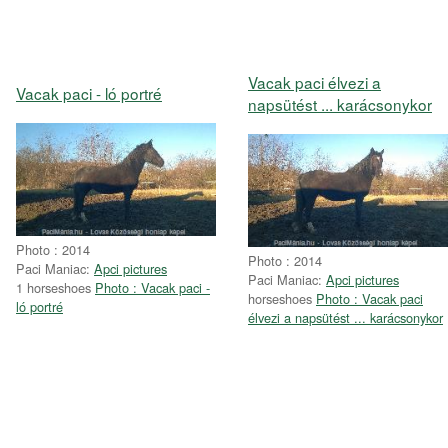
Vacak paci élvezi a
Vacak paci - ló portré
napsütést ... karácsonykor
Photo : 2014
Photo : 2014
Paci Maniac:
Apci pictures
Paci Maniac:
Apci pictures
1 horseshoes
Photo : Vacak paci -
horseshoes
Photo : Vacak paci
ló portré
élvezi a napsütést ... karácsonykor