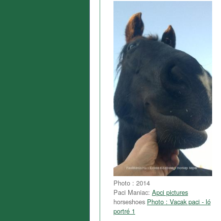
Photo : 2014
Paci Maniac:
Apci pictures
horseshoes
Photo : Vacak paci - ló
portré 1