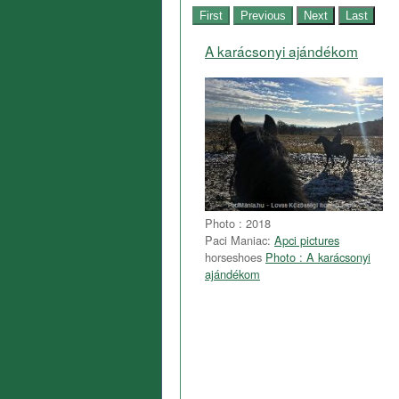
A karácsonyi ajándékom
Photo : 2018
Paci Maniac:
Apci pictures
horseshoes
Photo : A karácsonyi
ajándékom