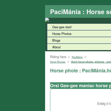
PaciMánia : Horse s
Gee-gee start
Horse Photos
Blogs
About
Riding here »
»
PaciMánia
»
Horse Pictures
Orsi's horse photos, pictures - con
Horse phote : PaciMánia.h
Orsi Gee-gee maniac horse 
Eddig
0
l