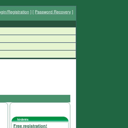
gin/Registration
] [
Password Recovery
]
hirdetés
Free registration!