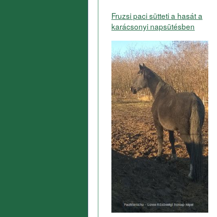
Fruzsi paci sütteti a hasát a
karácsonyi napsütésben