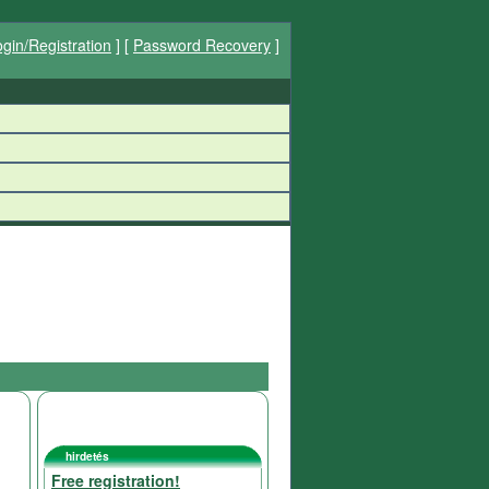
gin/Registration
] [
Password Recovery
]
hirdetés
Free registration!