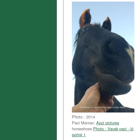
Photo : 2014
Paci Maniac:
Apci pictures
horseshoes
Photo : Vacak paci - ló
portré 1