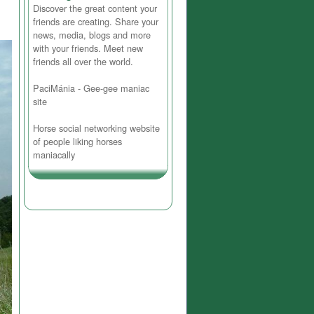
Discover the great content your
friends are creating. Share your
news, media, blogs and more
with your friends. Meet new
friends all over the world.
PaciMánia - Gee-gee maniac
site
Horse social networking website
of people liking horses
maniacally