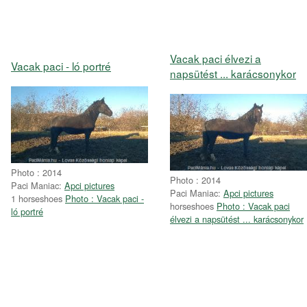
Vacak paci élvezi a
Vacak paci - ló portré
napsütést ... karácsonykor
Photo : 2014
Photo : 2014
Paci Maniac:
Apci pictures
Paci Maniac:
Apci pictures
1 horseshoes
Photo : Vacak paci -
horseshoes
Photo : Vacak paci
ló portré
élvezi a napsütést ... karácsonykor