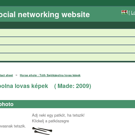
ocial networking website
[
Lo
»
tact sheet
Horse phote : Tóth Sajókápolna lovas képek
polna lovas képek
( Made:
2009
)
photo
Adj neki egy patkót, ha tetszik!
Klickelj a patkószegre
ovasnak tetszik.