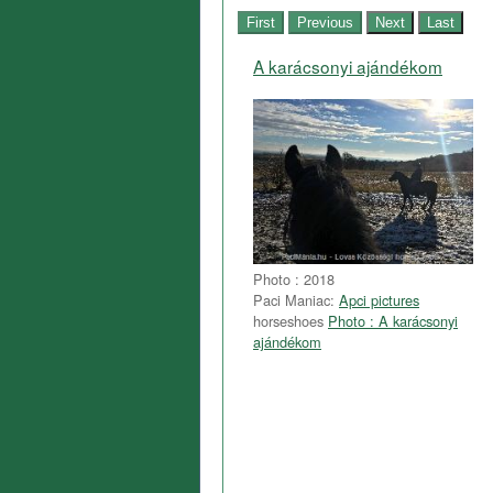
A karácsonyi ajándékom
Photo : 2018
Paci Maniac:
Apci pictures
horseshoes
Photo : A karácsonyi
ajándékom