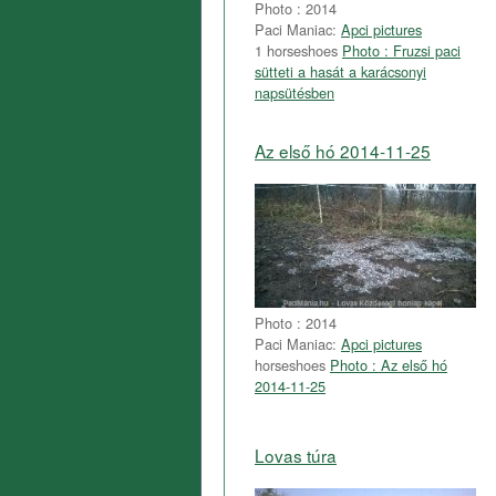
Photo : 2014
Paci Maniac:
Apci pictures
1 horseshoes
Photo : Fruzsi paci
sütteti a hasát a karácsonyi
napsütésben
Az első hó 2014-11-25
Photo : 2014
Paci Maniac:
Apci pictures
horseshoes
Photo : Az első hó
2014-11-25
Lovas túra