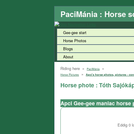
PaciMánia : Horse s
Gee-gee start
Horse Photos
Blogs
About
Riding here »
»
PaciMánia
»
Horse Pictures
Apci's horse photos, pictures - con
Horse phote : Tóth Sajóká
Apci Gee-gee maniac horse 
Eddig
0
l