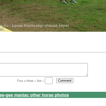
Four x three + five =
ee-gee maniac other horse photos