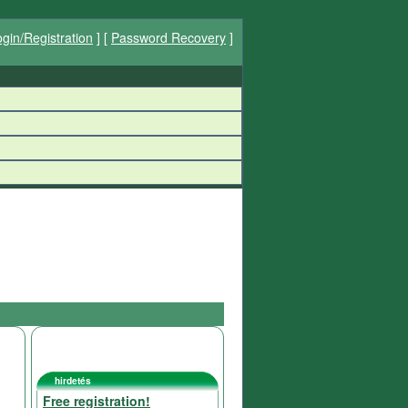
gin/Registration
] [
Password Recovery
]
hirdetés
Free registration!