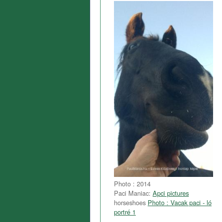
Photo : 2014
Paci Maniac:
Apci pictures
horseshoes
Photo : Vacak paci - ló
portré 1