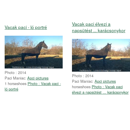
Vacak paci élvezi a
Vacak paci - ló portré
napsütést ... karácsonykor
Photo : 2014
Photo : 2014
Paci Maniac:
Apci pictures
Paci Maniac:
Apci pictures
1 horseshoes
Photo : Vacak paci -
horseshoes
Photo : Vacak paci
ló portré
élvezi a napsütést ... karácsonykor