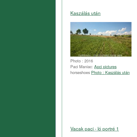
Kaszálás után
Photo : 2016
Paci Maniac:
Apci pictures
horseshoes
Photo : Kaszálás után
Vacak paci - ló portré 1