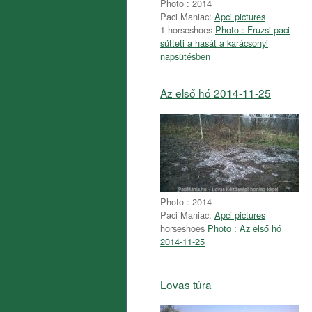
Photo : 2014
Paci Maniac:
Apci pictures
1 horseshoes
Photo : Fruzsi paci
sütteti a hasát a karácsonyi
napsütésben
Az első hó 2014-11-25
Photo : 2014
Paci Maniac:
Apci pictures
horseshoes
Photo : Az első hó
2014-11-25
Lovas túra