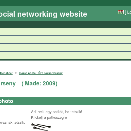
ocial networking website
[
Lo
»
tact sheet
Horse phote : Ózd lovas verseny
erseny
( Made:
2009
)
photo
Adj neki egy patkót, ha tetszik!
Klickelj a patkószegre
ovasnak tetszik.