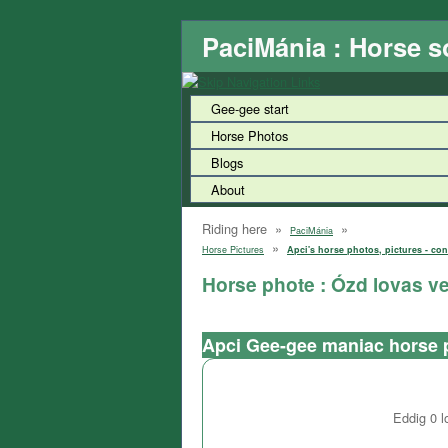
PaciMánia : Horse s
Gee-gee start
Horse Photos
Blogs
About
Riding here »
»
PaciMánia
»
Horse Pictures
Apci's horse photos, pictures - con
Horse phote : Ózd lovas v
Apci Gee-gee maniac horse 
Eddig
0
l