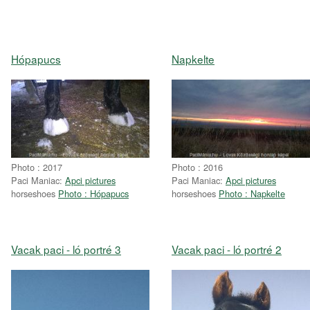
Hópapucs
Napkelte
Photo : 2017
Photo : 2016
Paci Maniac:
Apci pictures
Paci Maniac:
Apci pictures
horseshoes
Photo : Hópapucs
horseshoes
Photo : Napkelte
Vacak paci - ló portré 3
Vacak paci - ló portré 2