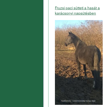
Fruzsi paci sütteti a hasát a
karácsonyi napsütésben