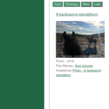
A karácsonyi ajándékom
Photo : 2018
Paci Maniac:
Apci pictures
horseshoes
Photo : A karácsonyi
ajándékom