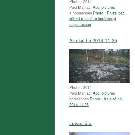
Photo : 2014
Paci Maniac:
Apci pictures
1 horseshoes
Photo : Fruzsi paci
sütteti a hasát a karácsonyi
napsütésben
Az első hó 2014-11-25
Photo : 2014
Paci Maniac:
Apci pictures
horseshoes
Photo : Az első hó
2014-11-25
Lovas túra