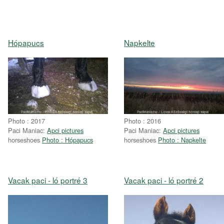
Hópapucs
Napkelte
Photo : 2017
Photo : 2016
Paci Maniac:
Apci pictures
Paci Maniac:
Apci pictures
horseshoes
Photo : Hópapucs
horseshoes
Photo : Napkelte
Vacak paci - ló portré 3
Vacak paci - ló portré 2