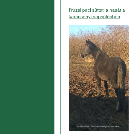
Fruzsi paci sütteti a hasát a
karácsonyi napsütésben