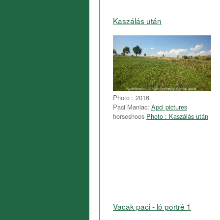
Kaszálás után
Photo : 2016
Paci Maniac:
Apci pictures
horseshoes
Photo : Kaszálás után
Vacak paci - ló portré 1