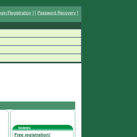
gin/Registration
] [
Password Recovery
]
hirdetés
Free registration!