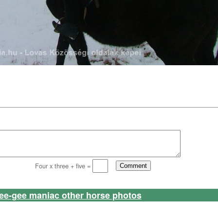
Four x three + five =
ee-gee maniac other horse photos