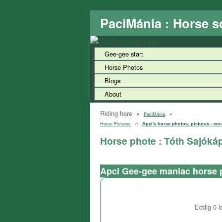
PaciMánia : Horse s
Gee-gee start
Horse Photos
Blogs
About
Riding here »
»
PaciMánia
»
Horse Pictures
Apci's horse photos, pictures - con
Horse phote : Tóth Sajóká
Apci Gee-gee maniac horse 
Eddig
0
l