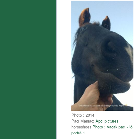
Photo : 2014
Paci Maniac:
Apci pictures
horseshoes
Photo : Vacak paci - ló
portré 1