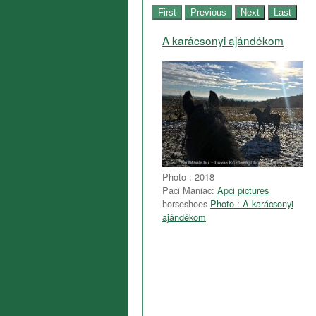
A karácsonyi ajándékom
Photo : 2018
Paci Maniac:
Apci pictures
horseshoes
Photo : A karácsonyi
ajándékom