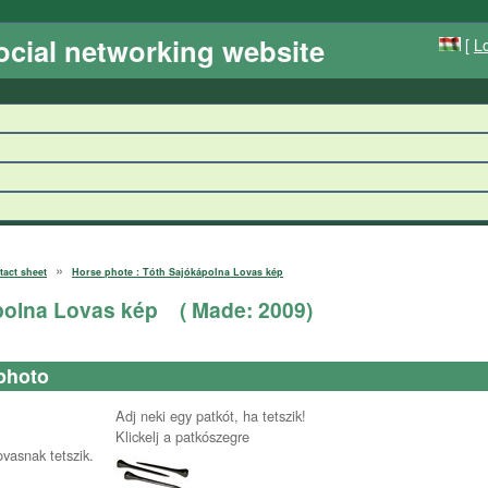
ocial networking website
[
Lo
»
tact sheet
Horse phote : Tóth Sajókápolna Lovas kép
polna Lovas kép
( Made:
2009
)
photo
Adj neki egy patkót, ha tetszik!
Klickelj a patkószegre
ovasnak tetszik.