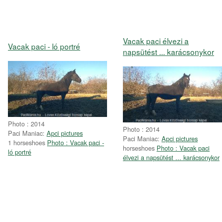
Vacak paci élvezi a
Vacak paci - ló portré
napsütést ... karácsonykor
Photo : 2014
Photo : 2014
Paci Maniac:
Apci pictures
Paci Maniac:
Apci pictures
1 horseshoes
Photo : Vacak paci -
horseshoes
Photo : Vacak paci
ló portré
élvezi a napsütést ... karácsonykor