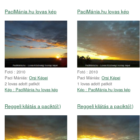
PaciMánia.hu lovas kép
PaciMánia.hu lovas kép
Fotó : 2010
Fotó : 2010
Paci Mániás:
Orsi Képei
Paci Mániás:
Orsi Képei
2 lovas adott patkót
1 lovas adott patkót
Kép : PaciMánia.hu lovas kép
Kép : PaciMánia.hu lovas kép
Reggeli kilátás a paciktól:)
Reggeli kilátás a paciktól:)