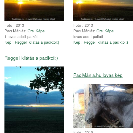
Fotó : 2013
Fotó : 2013
Paci Mániás:
Orsi Képei
Paci Mániás:
Orsi Képei
1 lovas adott patkót
lovas adott patkót
Kép : Reggeli kilátás a paciktól:)
Kép : Reggeli kilátás a paciktól:)
Reggeli kilátás a paciktól:)
PaciMánia.hu lovas kép
Fotó : 2010