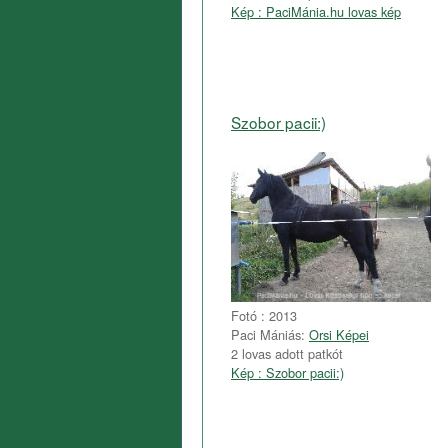
Kép : PaciMánia.hu lovas kép
Szobor pacii:)
Fotó : 2013
Paci Mániás:
Orsi Képei
2 lovas adott patkót
Kép : Szobor pacii:)