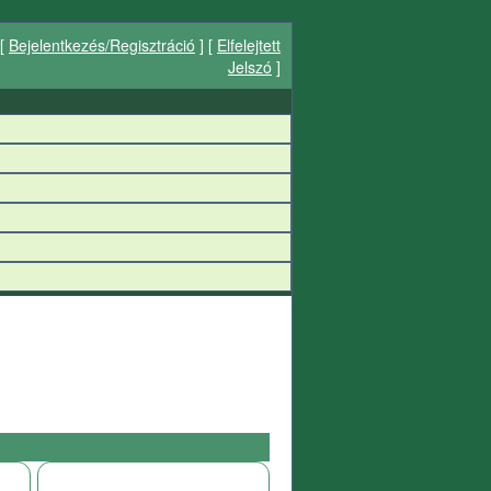
[
Bejelentkezés/Regisztráció
] [
Elfelejtett
Jelszó
]