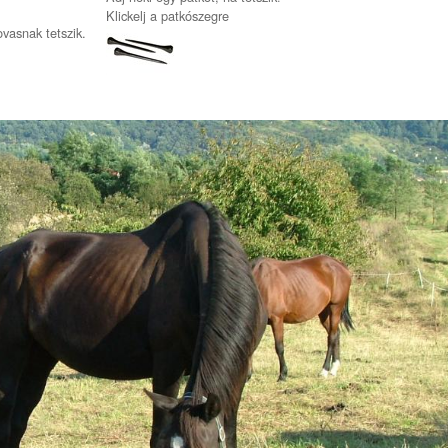
Klickelj a patkószegre
ovasnak tetszik.