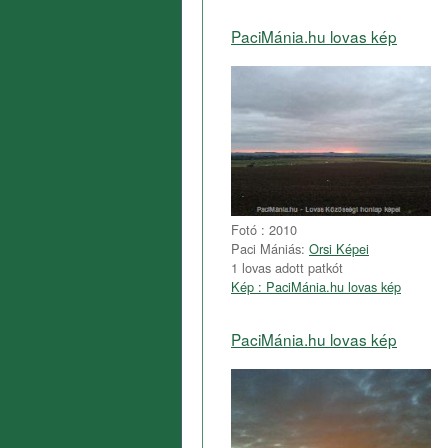
PaciMánia.hu lovas kép
Fotó : 2010
Paci Mániás:
Orsi Képei
1 lovas adott patkót
Kép : PaciMánia.hu lovas kép
PaciMánia.hu lovas kép