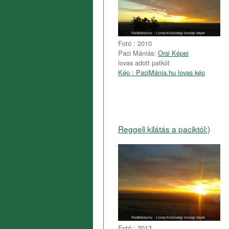
Fotó : 2010
Paci Mániás:
Orsi Képei
lovas adott patkót
Kép : PaciMánia.hu lovas kép
Reggeli kilátás a paciktól:)
Fotó : 2013