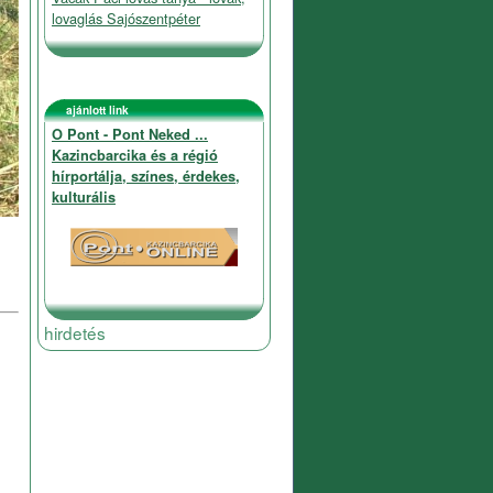
lovaglás Sajószentpéter
ajánlott link
O Pont - Pont Neked ...
Kazincbarcika és a régió
hírportálja, színes, érdekes,
kulturális
hirdetés