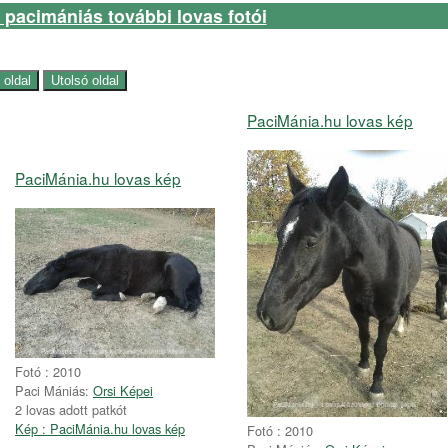
 pacimániás további lovas fotói
PaciMánia.hu lovas kép
PaciMánia.hu lovas kép
Fotó : 2010
Paci Mániás:
Orsi Képei
2 lovas adott patkót
Kép : PaciMánia.hu lovas kép
Fotó : 2010