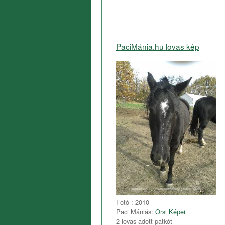
PaciMánia.hu lovas kép
Fotó : 2010
Paci Mániás:
Orsi Képei
2 lovas adott patkót