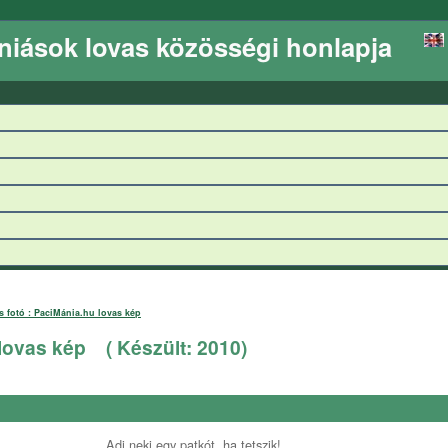
niások lovas közösségi honlapja
s fotó : PaciMánia.hu lovas kép
 lovas kép
( Készült:
2010
)
Adj neki egy patkót, ha tetszik!