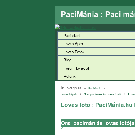
PaciMánia : Paci má
Paci start
Lovas Apró
Lovas Fotók
Blog
Fórum lovakról
Rólunk
Itt lovagolsz »
»
PaciMánia
»
»
Lovas képek
Orsi pacimániás lovas fotói
Lova
Lovas fotó : PaciMánia.hu
Orsi pacimániás lovas fotója