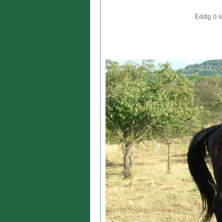
Eddig
0
l