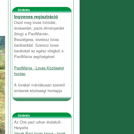
hirdetés
Ingyenes regisztráció
Oszd meg lovas fotóidat,
érzéseidet, pacis élményeidet
(blog) a PaciMánián.
Beszélgess, levelezz lovas
barátaiddal. Szerezz lovas
barátokat az egész világból a
PaciMánia segítségével.
PaciMánia - Lovas Közösségi
honlap
A lovakat mániákusan szerető
emberek közösségi honlapja
hirdetés
Az Orsi paci udvar átalakult.
Helyette
Vacak Paci lovas tanya - lovak,