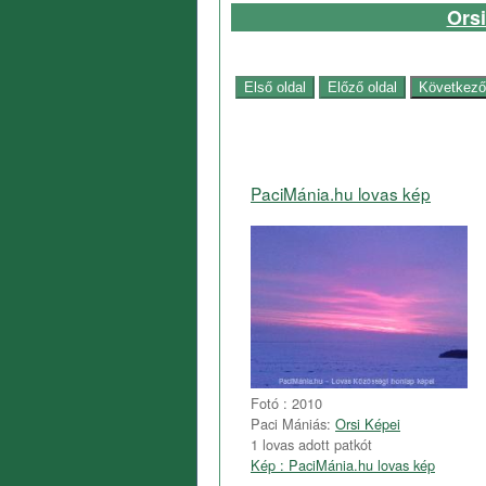
Orsi
PaciMánia.hu lovas kép
Fotó : 2010
Paci Mániás:
Orsi Képei
1 lovas adott patkót
Kép : PaciMánia.hu lovas kép